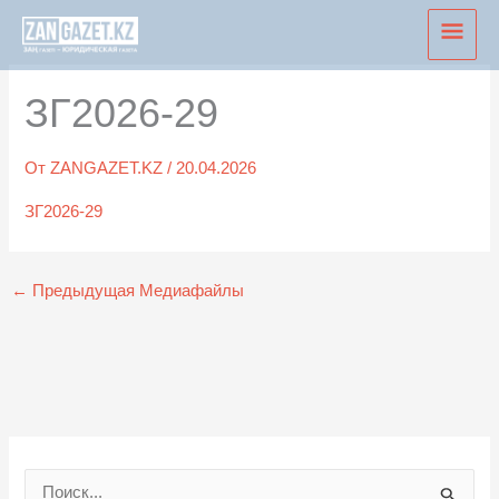
Перейти
Глав
к
мен
содержимому
ЗГ2026-29
От
ZANGAZET.KZ
/
20.04.2026
ЗГ2026-29
←
Предыдущая Медиафайлы
П