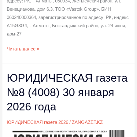
адресу: РК, г. Алматы, 050034, Жетысуский район, ул.
Венецианова, дом 6.3. TOO «Vastok Group», БИН
060240000364, зарегистрированное по адресу: РК, индекс
А15G3G4, г. Алматы, Бостандыкский район, ул. 24 июня,
дом-27,
Читать далее »
ЮРИДИЧЕСКАЯ газета
ЮРИДИЧЕСКАЯ
газета
№8 (4008) 30 января
№8
(4008)
2026 года
30
января
ЮРИДИЧЕСКАЯ газета 2026
/
ZANGAZET.KZ
2026
года