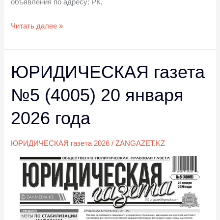
объявления по адресу: РК,
Читать далее »
ЮРИДИЧЕСКАЯ газета
ЮРИДИЧЕСКАЯ
газета
№5 (4005) 20 января
№5
(4005)
2026 года
20
января
ЮРИДИЧЕСКАЯ газета 2026
/
ZANGAZET.KZ
2026
года