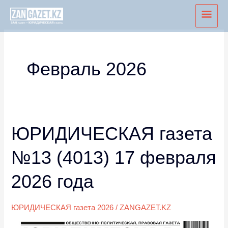
Перейти
Глав
к
мен
содержимому
Февраль 2026
ЮРИДИЧЕСКАЯ газета
ЮРИДИЧЕСКАЯ
газета
№13 (4013) 17 февраля
№13
(4013)
2026 года
17
февраля
ЮРИДИЧЕСКАЯ газета 2026
/
ZANGAZET.KZ
2026
года