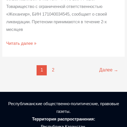
Товарищество с ограниченной ответственностью
«Жехангир», БИН 171040034545, сообщает о своей
ликвидации. Претензии принимаются в течение 2-х
месяцев
Читать далее »
1
2
Далее
→
Республиканские общественно-политические, правовые
газеты.
Территория распространения:
Республика Казахстан.