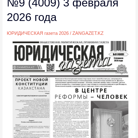
№9 (4009) 3 февраля
№9
(4009)
2026 года
3
февраля
ЮРИДИЧЕСКАЯ газета 2026
/
ZANGAZET.KZ
2026
года