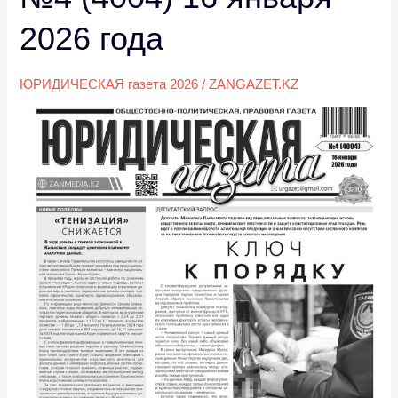
(4004)
2026 года
16
января
ЮРИДИЧЕСКАЯ газета 2026
/
ZANGAZET.KZ
2026
года