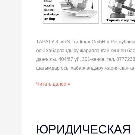
ТАРАТУ 3. «RS Trading» GmbH в Республике
осы хабарландыру жарияланған күннен бас
даңғылы, 404/67 үй, 301-кеңсе, тел. 8777
шағымдар осы хабарландыру жария-ланған 
Читать далее »
ЮРИДИЧЕСКАЯ газ
ЮРИДИЧЕСКАЯ
газета