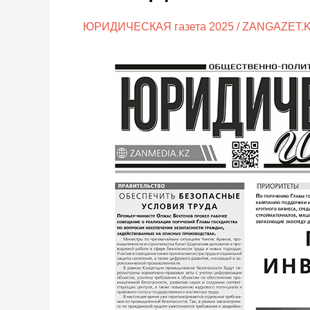
№15
ЮРИДИЧЕСКАЯ газета 2025
/
ZANGAZET.
(3916)
25
февраля
2025
года