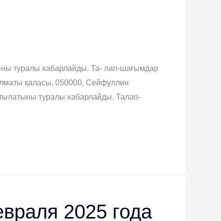
тыны туралы хабарлайды. Та- лап-шағымдар
Алматы қаласы, 050000, Сейфуллин
ратылатыны туралы хабарлайды. Талап-
враля 2025 года