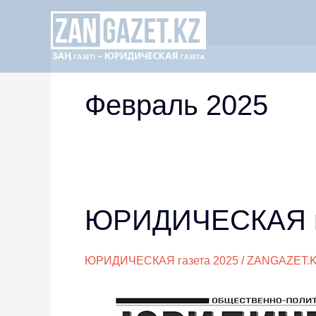
Перейти
к
содержимому
Февраль 2025
ЮРИДИЧЕСКАЯ газ
ЮРИДИЧЕСКАЯ
газета
№16
ЮРИДИЧЕСКАЯ газета 2025
/
ZANGAZET.
(3917)
28
февраля