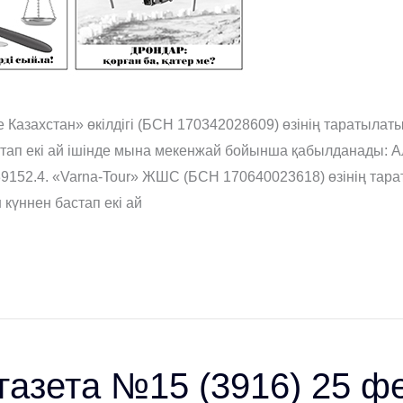
 Казахстан» өкілдігі (БСН 170342028609) өзінің таратыла
тап екі ай ішінде мына мекенжай бойынша қабылданады: 
2339152.4. «Varna-Tour» ЖШС (БСН 170640023618) өзінің та
күннен бастап екі ай
ета №15 (3916) 25 фе