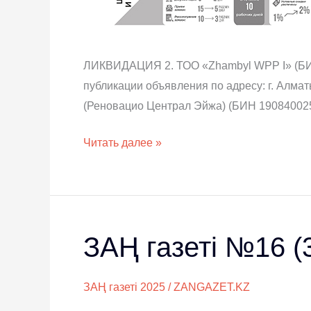
ЛИКВИДАЦИЯ 2. ТОО «Zhambyl WPP I» (БИН 
публикации объявления по адресу: г. Алмат
(Реновацио Централ Эйжа) (БИН 190840025
Читать далее »
ЗАҢ газеті №16 (
ЗАҢ
газеті
№16
ЗАҢ газеті 2025
/
ZANGAZET.KZ
(3744)