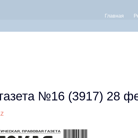
Главная
Р
ета №16 (3917) 28 фе
KZ