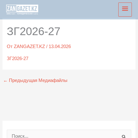
Перейти
Глав
к
мен
содержимому
ЗГ2026-27
От
ZANGAZET.KZ
/
13.04.2026
ЗГ2026-27
←
Предыдущая Медиафайлы
П