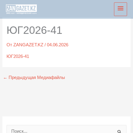
Перейти
Глав
к
мен
содержимому
ЮГ2026-41
От
ZANGAZET.KZ
/
04.06.2026
ЮГ2026-41
←
Предыдущая Медиафайлы
П