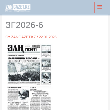
Перейти
Глав
к
мен
содержимому
ЗГ2026-6
От
ZANGAZET.KZ
/
22.01.2026