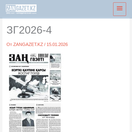
Перейти
Глав
к
мен
содержимому
ЗГ2026-4
От
ZANGAZET.KZ
/
15.01.2026