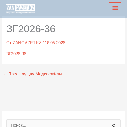
Перейти
Глав
к
мен
содержимому
ЗГ2026-36
От
ZANGAZET.KZ
/
18.05.2026
ЗГ2026-36
←
Предыдущая Медиафайлы
П