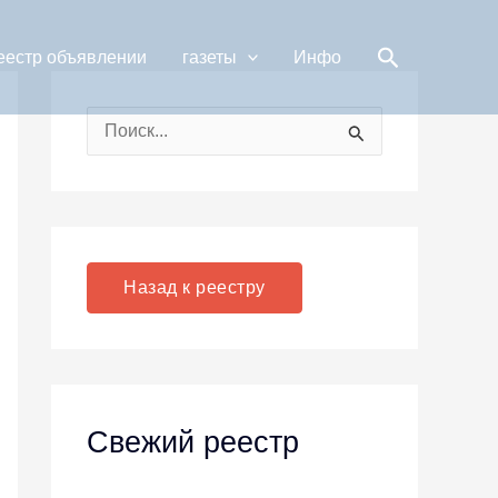
Поиск
еестр объявлении
газеты
Инфо
П
о
и
с
к
Назад к реестру
:
Свежий реестр