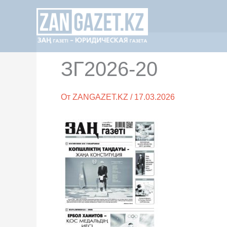
Перейти
к
содержимому
ЗГ2026-20
От
ZANGAZET.KZ
/
17.03.2026