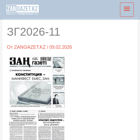
Перейти
Глав
к
мен
содержимому
ЗГ2026-11
От
ZANGAZET.KZ
/
09.02.2026