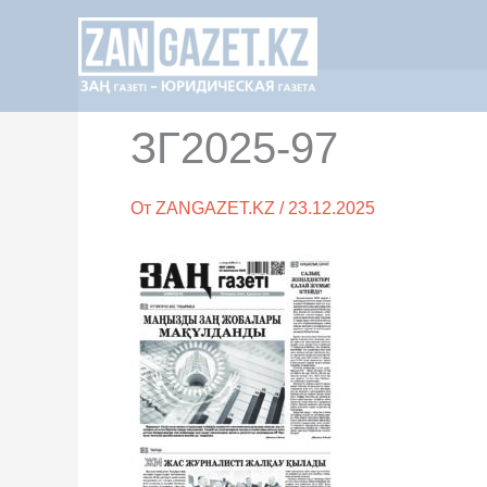
Перейти
к
содержимому
ЗГ2025-97
От
ZANGAZET.KZ
/
23.12.2025