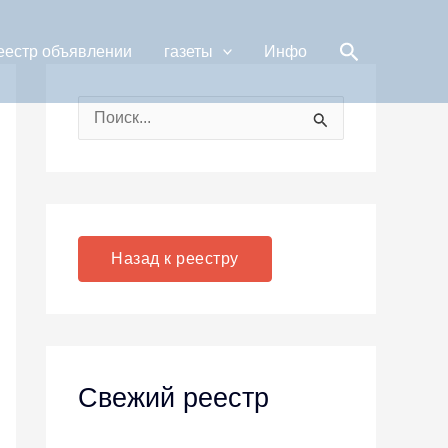
Поиск
еестр объявлении
газеты
Инфо
П
о
и
с
к
Назад к реестру
:
Свежий реестр