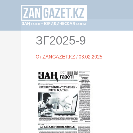
Перейти
к
содержимому
ЗГ2025-9
От
ZANGAZET.KZ
/
03.02.2025