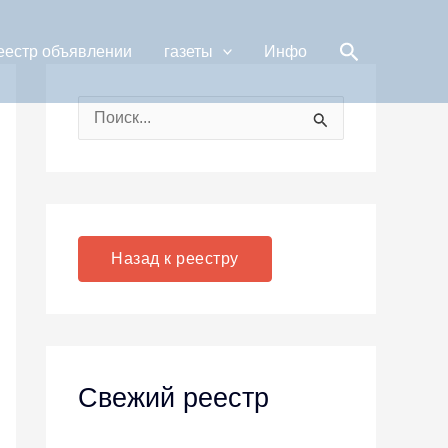
Поиск
еестр объявлении
газеты
Инфо
П
о
и
с
к
Назад к реестру
:
Свежий реестр