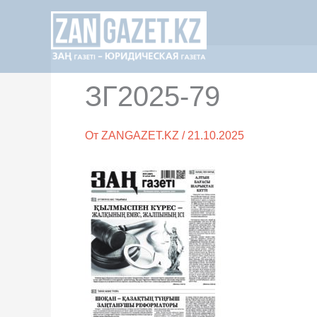
Перейти
к
содержимому
ЗГ2025-79
От
ZANGAZET.KZ
/
21.10.2025