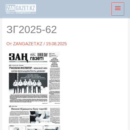
Перейти
Глав
к
мен
содержимому
ЗГ2025-62
От
ZANGAZET.KZ
/
19.08.2025