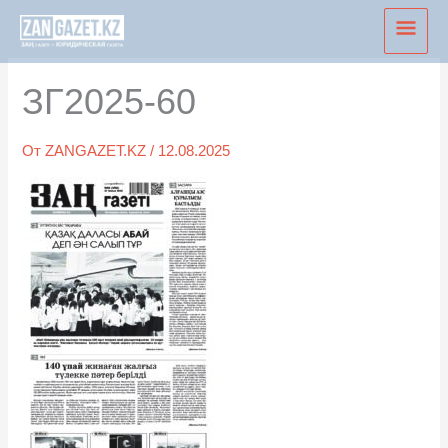
Перейти
Глав
к
мен
содержимому
ЗГ2025-60
От
ZANGAZET.KZ
/
12.08.2025