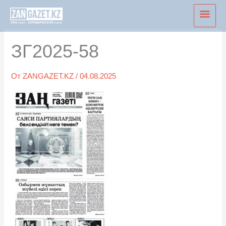
Перейти
Глав
к
мен
содержимому
ЗГ2025-58
От
ZANGAZET.KZ
/
04.08.2025