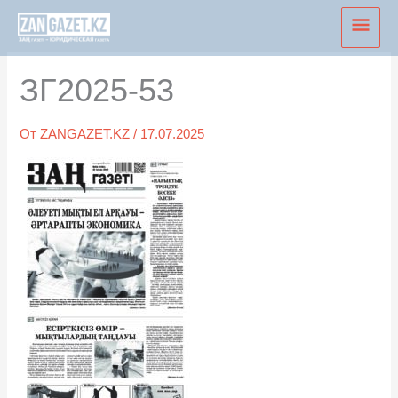
Перейти
Глав
к
мен
содержимому
ЗГ2025-53
От
ZANGAZET.KZ
/
17.07.2025