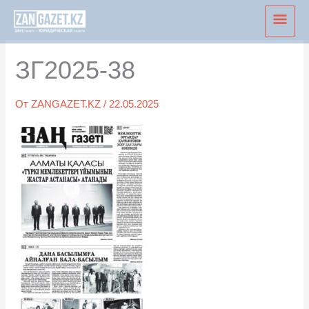
Перейти
Глав
к
мен
содержимому
ЗГ2025-38
От
ZANGAZET.KZ
/
22.05.2025