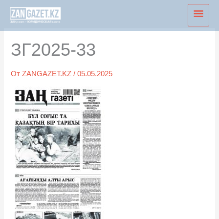
Перейти
Глав
к
мен
содержимому
ЗГ2025-33
От
ZANGAZET.KZ
/
05.05.2025