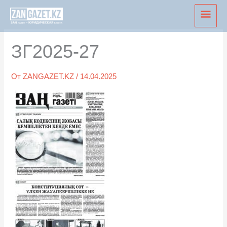
Перейти
Глав
к
мен
содержимому
ЗГ2025-27
От
ZANGAZET.KZ
/
14.04.2025