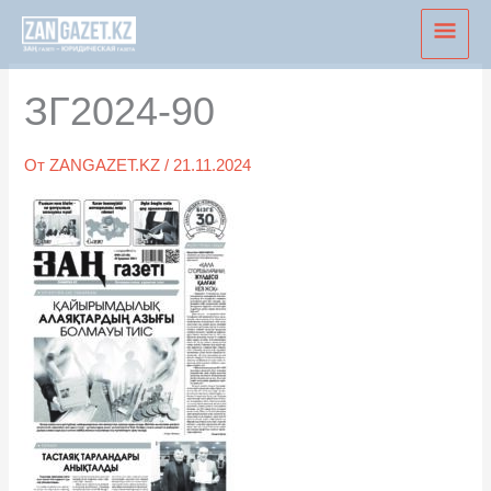
Перейти
Глав
к
мен
содержимому
ЗГ2024-90
От
ZANGAZET.KZ
/
21.11.2024