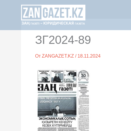
Перейти
к
содержимому
ЗГ2024-89
От
ZANGAZET.KZ
/
18.11.2024