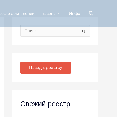
Поиск
еестр объявлении
газеты
Инфо
П
о
и
с
к
Назад к реестру
:
Свежий реестр