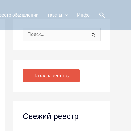
Поиск
еестр объявлении
газеты
Инфо
П
о
и
с
к
Назад к реестру
:
Свежий реестр