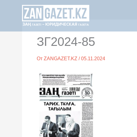
Перейти
к
содержимому
ЗГ2024-85
От
ZANGAZET.KZ
/
05.11.2024