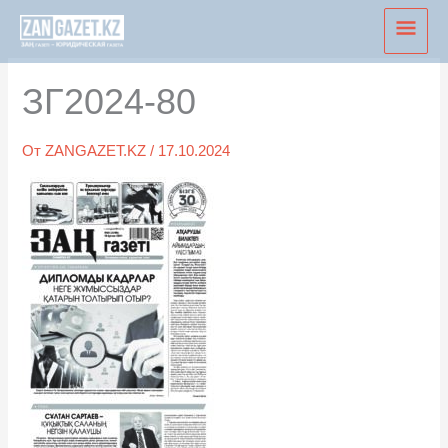
Перейти
Глав
к
мен
содержимому
ЗГ2024-80
От
ZANGAZET.KZ
/
17.10.2024