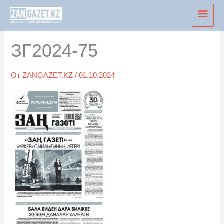
Перейти
Глав
к
мен
содержимому
ЗГ2024-75
От
ZANGAZET.KZ
/
01.10.2024