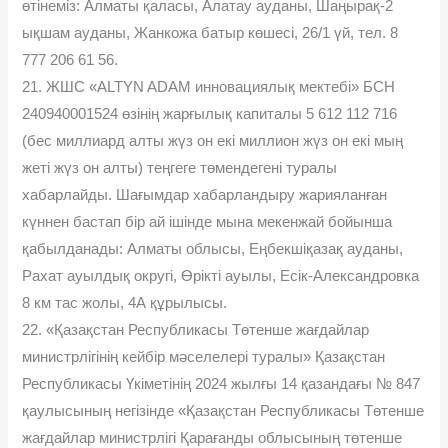
өтінеміз: Алматы қаласы, Алатау ауданы, Шаңырақ-2
ықшам ауданы, Жанкожа батыр көшесі, 26/1 үй, тел. 8
777 206 61 56.
21. ЖШС «ALTYN ADAM инновациялық мектебі» БСН
240940001524 өзінің жарғылық капиталы 5 612 112 716
(бес миллиард алты жүз он екі миллион жүз он екі мың
жеті жүз он алты) теңгеге төмендегені туралы
хабарлайды. Шағымдар хабарландыру жарияланған
күннен бастап бір ай ішінде мына мекенжай бойынша
қабылданады: Алматы облысы, Еңбекшіқазақ ауданы,
Рахат ауылдық округі, Өрікті ауылы, Есік-Александровка
8 км тас жолы, 4А құрылысы.
22. «Қазақстан Республикасы Төтенше жағдайлар
министрлігінің кейбір мәселелері туралы» Қазақстан
Республикасы Үкіметінің 2024 жылғы 14 қазандағы № 847
қаулысының негізінде «Қазақстан Республикасы Төтенше
жағдайлар министрлігі Қарағанды облысының төтенше