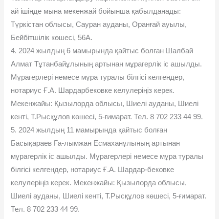
ай ішінде мына мекенжай бойынша қабылданады:
Түркістан облысы, Сауран ауданы, Оранғай ауылы,
Бейбітшілік көшесі, 56А.
4. 2024 жылдың 6 мамырында қайтыс болған Шалбай
Алмат Тұтанбайұлының артынан мұрагерлік іс ашылды.
Мұрагерлері немесе мұра туралы білгісі келгендер,
нотариус Ғ.А. Шардарбековке келулеріңіз керек.
Мекенжайы: Қызылорда облысы, Шиелі ауданы, Шиелі
кенті, Т.Рысқұлов көшесі, 5-ғимарат. Тел. 8 702 233 44 99.
5. 2024 жылдың 11 мамырында қайтыс болған
Басықараев Ға-лымжан Есмаханұлының артынан
мұрагерлік іс ашылды. Мұрагерлері немесе мұра туралы
білгісі келгендер, нотариус Ғ.А. Шардар-бековке
келулеріңіз керек. Мекенжайы: Қызылорда облысы,
Шиелі ауданы, Шиелі кенті, Т.Рысқұлов көшесі, 5-ғимарат.
Тел. 8 702 233 44 99.