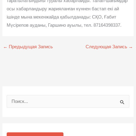
таратылатындығы туралы хабарлайды. Талап-шағымдар
осы хабарландыру жарияланған күннен бастап екі ай
ішінде мына мекенжайда қабылданады: СҚО, Ғабит
Мүсірепов ауданы, Гаршино ауылы, тел. 87164398337.
←
Предыдущая Запись
Следующая Запись
→
П
о
и
с