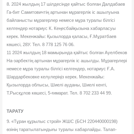
8. 2024 жылдың 17 шілдесінде қайтыс болған Далдабаев
Га-бит Самитовичтің артынан мұрагерлік іс ашылуына
байланысты мұрагерлер немесе мұра туралы білгісі
келгендер нотариус К. Кеңесбайқызына хабарласуы
керек. Мекенжайы: Қызылорда қаласы, Ғ.Мұратбаев
көшесі, 28У. Тел. 8 778 125 76 06.
11 2024 жылдың 18 мамырында қайтыс болған Ауелбеков
На-зарбектің артынан мұрагерлік іс ашылды. Мұрагерлері
немесе мұра туралы білгісі келгендер, нотариус Ғ.А.
Шардарбековке келулеріңіз керек. Мекенжайы:
Қызылорда облысы, Шиелі ауданы, Шиелі кенті,
Т.Рысқұлов көшесі, 5-ғимарат. Тел. 8 702 233 44 99.
ТАРАТУ
9. «Тұран құрылыс строй» ЖШС (БСН 220440000198)
өзінің таратылатындығы туралы хабарлайды. Талап-