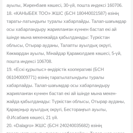
ауылы, Жиренбаев көшесі, 30-үй, пошта индексі 160706.
18. «КАНЫБЕК ТОО» ЖШС (БСН 180440021587) өзінің
тараты-латындығы туралы хабарлайды. Талап-шағымдар
осы хабарландыру жарияланған күннен бастап екі ай
ішінде мына мекенжайда қабылданады: Түркістан
облысы, Отырар ауданы, Талапты ауылдық округі,
Көкмардан ауылы, Мінайдар Қарамолдаев көшесі, 5-үй,
пошта индексі 106708.
19. «Ескі құрылыс» өндірістік кооперативі (БСН
061040009771) өзінің таратылатындығы туралы
хабарлайды. Талап-шағымдар осы хабарландыру
жарияланған күннен бастап екі ай ішінде мына мекен-
жайда қабылданады: Түркістан облысы, Отырар ауданы,
Қарақоңыр ауылдық округі, Бестораңғыл ауылы,
Ә.Исабаев көшесі, 21 үй.
20. «Dalagro» ЖШС (БСН 240240035682) өзінің