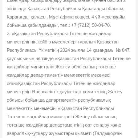
Шағымдар хабарландыру жарияланған күннен бастап 2
ай ішінде Қазақстан Республикасы Қарағанды облысы,
Қарағанды қаласы, Мұстафина көшесі, 4 үй мекенжайы
бойынша қабылданады, тел.: +7 (7212) 50-04-70.
2. «Қазақстан Республикасы Төтенше жағдайлар
министрлігінің кейбір мәселелері туралы» Қазақстан
Республикасы Үкіметінің 2024 жылғы 14 қазандағы № 847
қаулысының негізінде «Қазақстан Республикасы Төтенше
жағдайлар министрлігі Жетісу облысының төтенше
жағдайлар депар-таменті» мемлекеттік мекемесі
оған«Қазақстан Республикасы Төтенше жағдайлар
министрлігі Өнеркәсіптік қауіпсіздік комитетінің Жетісу
облысы бойынша департаменті» республикалық
мемлекеттік мекемесін, «Қазақстан Республикасы
Төтенше жағдайлар министрлігі Жетісу облысының
төтенше жағдайлар департаментінің өрт сөндіру және
авариялық-құтқару жұмыстары қызметі (Талдықорған