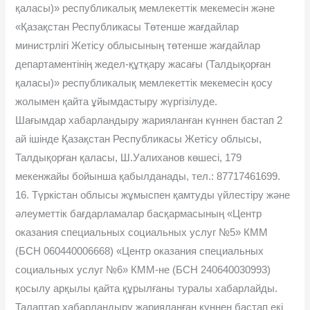
қаласы)» республикалық мемлекеттік мекемесін және
«Қазақстан Республикасы Төтенше жағдайлар
министрлігі Жетісу облысының төтенше жағдайлар
департаментінің жедел-құтқару жасағы (Талдықорған
қаласы)» республикалық мемлекеттік мекемесін қосу
жолымен қайта ұйымдастыру жүргізілуде.
Шағымдар хабарландыру жарияланған күннен бастап 2
ай ішінде Қазақстан Республикасы Жетісу облысы,
Талдықорған қаласы, Ш.Уалиханов көшесі, 179
мекенжайы бойынша қабылданады, тел.: 87717461699.
16. Түркістан облысы жұмыспен қамтуды үйлестіру және
әлеуметтік бағдарламалар басқармасының «Центр
оказания специальных социальных услуг №5» КММ
(БСН 060440006668) «Центр оказания специальных
социальных услуг №6» КММ-не (БСН 240640030993)
қосылу арқылы қайта құрылғаны туралы хабарлайды.
Талаптар хабарландыру жарияланған күннен бастап екі