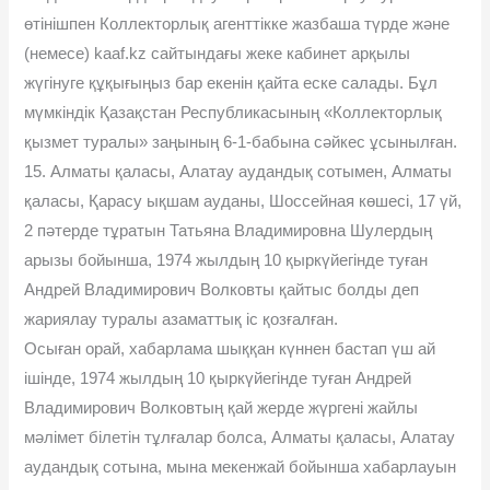
өтінішпен Коллекторлық агенттікке жазбаша түрде және
(немесе) kaaf.kz сайтындағы жеке кабинет арқылы
жүгінуге құқығыңыз бар екенін қайта еске салады. Бұл
мүмкіндік Қазақстан Республикасының «Коллекторлық
қызмет туралы» заңының 6-1-бабына сәйкес ұсынылған.
15. Алматы қаласы, Алатау аудандық сотымен, Алматы
қаласы, Қарасу ықшам ауданы, Шоссейная көшесі, 17 үй,
2 пәтерде тұратын Татьяна Владимировна Шулердың
арызы бойынша, 1974 жылдың 10 қыркүйегінде туған
Андрей Владимирович Волковты қайтыс болды деп
жариялау туралы азаматтық іс қозғалған.
Осыған орай, хабарлама шыққан күннен бастап үш ай
ішінде, 1974 жылдың 10 қыркүйегінде туған Андрей
Владимирович Волковтың қай жерде жүргені жайлы
мәлімет білетін тұлғалар болса, Алматы қаласы, Алатау
аудандық сотына, мына мекенжай бойынша хабарлауын