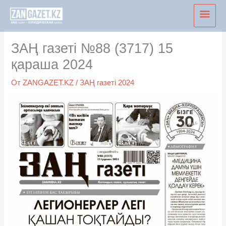
Перейти
Глав
к
мен
содержимому
ЗАҢ газеті №88 (3717) 15
қараша 2024
От
ZANGAZET.KZ
/
ЗАҢ газеті 2024