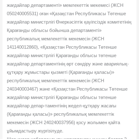
жағдайлар департаменті» мемлекеттік мекемесі (ЖСН
050240005531) оған «Қазақстан Республикасы Төтенше
жағдайлар министрлігі Өнеркәсіптік қауіпсіздік комитетінің
Қарағанды облысы бойынша департаменті»
республикалық мемлекеттік мекемесін (ЖСН
141140012860), «Қазақстан Республикасы Төтенше
жағдайлар министрлігі Қарағанды облысы төтенше
жағдайлар департаментінің өрт сөндіру және авариялық-
құтқару жұмыстары қызметі (Қарағанды қаласы)»
республикалық мемлекеттік мекемесін (ЖСН
240340003467) және «Қазақстан Республикасы Төтенше
жағдайлар министрлігі Қарағанды облысы төтенше
жағдайлар депар-таментінің жедел-құтқару жасағы
(Қарағанды қаласы)» республикалық мемлекеттік
мекемесін (ЖСН 240240037956) қосу жолымен қайта
ұйымдастыру жүргізілуде.