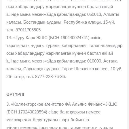
осы хабарландыру жарияланған күннен бастап екі ай
ішінде мына мекенжайда қабылданады: 050013, Алматы
қаласы, Бостандық ауданы, Республика алаңы, 15-үй,
тел. 87011705505.
14. «Гуру Кар» ЖШС (БСН 190440024741) өзінің
таратылатын-дығы туралы хабарлайды. Талап-шағымдар
осы хабарландыру жарияланған күннен бастап екі ай
ішінде мына мекенжайда қабылданады: 010000, Астана
қаласы, Сарыарқа ауданы, Тарас Шевченко көшесі, 10-үй,
26-пәтер, тел. 8777-228-76-36.
ӘРТҮРЛІ
3. «Коллекторское агентство ФА Альянс Финанс» ЖШС
(БСН 170240023594) сізде банк қарызы немесе
микрокредит беру туралы шарт бойынша
міндеттемелерді орындау шарттарын өзгерту туралы