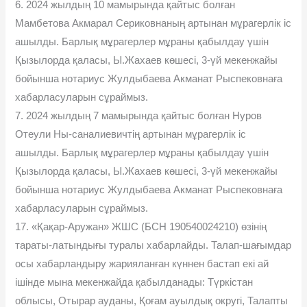
6. 2024 жылдың 10 мамырында қайтыс болған
Мамбетова Акмарал Сериковнаның артынан мұрагерлік іс
ашылды. Барлық мұрагерлер мұраны қабылдау үшін
Қызылорда қаласы, Ы.Жахаев көшесі, 3-үй мекенжайы
бойынша нотариус Жулдыбаева Акманат Рыспековнаға
хабарласуларын сұраймыз.
7. 2024 жылдың 7 мамырында қайтыс болған Нуров
Отеули Ны-саналиевичтің артынан мұрагерлік іс
ашылды. Барлық мұрагерлер мұраны қабылдау үшін
Қызылорда қаласы, Ы.Жахаев көшесі, 3-үй мекенжайы
бойынша нотариус Жулдыбаева Акманат Рыспековнаға
хабарласуларын сұраймыз.
17. «Қақар-Аружан» ЖШС (БСН 190540024210) өзінің
тараты-латындығы туралы хабарлайды. Талап-шағымдар
осы хабарландыру жарияланған күннен бастап екі ай
ішінде мына мекенжайда қабылданады: Түркістан
облысы, Отырар ауданы, Қоғам ауылдық округі, Талапты