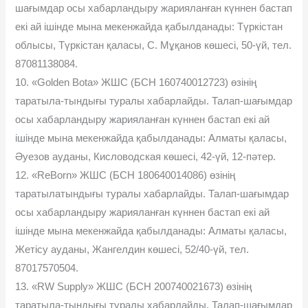
шағымдар осы хабарландыру жарияланған күннен бастап
екі ай ішінде мына мекенжайда қабылданады: Түркістан
облысы, Түркістан қаласы, С. Мұқанов көшесі, 50-үй, тел.
87081138084.
10. «Golden Bota» ЖШС (БСН 160740012723) өзінің
таратыла-тындығы туралы хабарлайды. Талап-шағымдар
осы хабарландыру жарияланған күннен бастап екі ай
ішінде мына мекенжайда қабылданады: Алматы қаласы,
Әуезов ауданы, Кисловодская көшесі, 42-үй, 12-пәтер.
12. «ReBorn» ЖШС (БСН 180640014086) өзінің
таратылатындығы туралы хабарлайды. Талап-шағымдар
осы хабарландыру жарияланған күннен бастап екі ай
ішінде мына мекенжайда қабылданады: Алматы қаласы,
Жетісу ауданы, Жангелдин көшесі, 52/40-үй, тел.
87017570504.
13. «RW Supply» ЖШС (БСН 200740021673) өзінің
таратыла-тындығы туралы хабарлайды. Талап-шағымдар