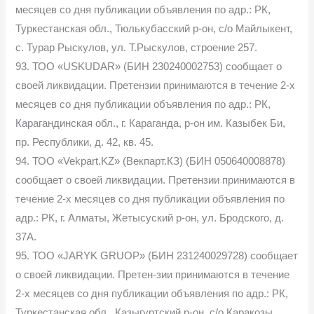
месяцев со дня публикации объявления по адр.: РК,
Туркестанская обл., Тюлькубасский р-он, с/о Майлыкент,
с. Турар Рыскулов, ул. Т.Рыскулов, строение 257.
93. ТОО «USKUDAR» (БИН 230240002753) сообщает о
своей ликвидации. Претензии принимаются в течение 2-х
месяцев со дня публикации объявления по адр.: РК,
Карагандинская обл., г. Караганда, р-он им. Казыбек Би,
пр. Республики, д. 42, кв. 45.
94. ТОО «Vekpart.KZ» (Векпарт.КЗ) (БИН 050640008878)
сообщает о своей ликвидации. Претензии принимаются в
течение 2-х месяцев со дня публикации объявления по
адр.: РК, г. Алматы, Жетысуский р-он, ул. Бродского, д.
37А.
95. ТОО «JARYK GRUOP» (БИН 231240029728) сообщает
о своей ликвидации. Претен-зии принимаются в течение
2-х месяцев со дня публикации объявления по адр.: РК,
Туркестанская обл., Казыгуртский р-он, с/о Каракозы