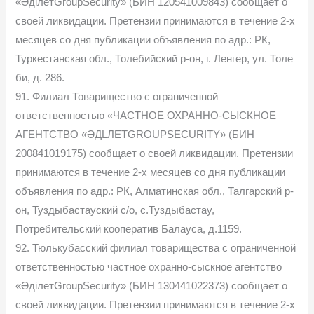
«ӘділетGroupSecurity» (БИН 120541009843) сообщает о
своей ликвидации. Претензии принимаются в течение 2-х
месяцев со дня публикации объявления по адр.: РК,
Туркестанская обл., Толебийский р-он, г. Ленгер, ул. Толе
би, д. 286.
91. Филиал Товарищество с ограниченной
ответственностью «ЧАСТНОЕ ОХРАННО-СЫСКНОЕ
АГЕНТСТВО «ӘДLЛЕТGROUPSECURITY» (БИН
200841019175) сообщает о своей ликвидации. Претензии
принимаются в течение 2-х месяцев со дня публикации
объявления по адр.: РК, Алматинская обл., Талгарский р-
он, Туздыбастауский с/о, с.Туздыбастау,
Потребительский кооператив Балауса, д.1159.
92. Тюлькубасский филиал товарищества с ограниченной
ответственностью частное охранно-сыскное агентство
«ӘділетGroupSecurity» (БИН 130441022373) сообщает о
своей ликвидации. Претензии принимаются в течение 2-х