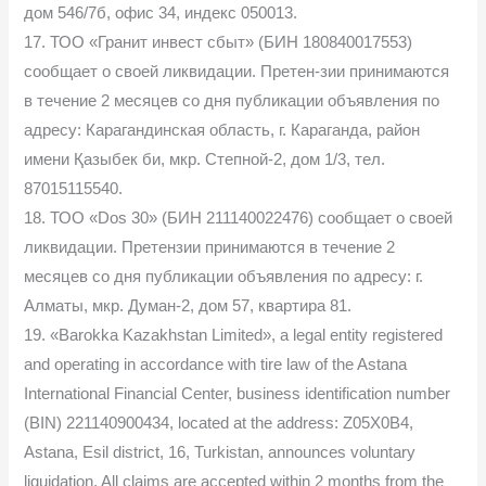
дом 546/7б, офис 34, индекс 050013.
17. ТОО «Гранит инвест сбыт» (БИН 180840017553)
сообщает о своей ликвидации. Претен-зии принимаются
в течение 2 месяцев со дня публикации объявления по
адресу: Карагандинская область, г. Караганда, район
имени Қазыбек би, мкр. Степной-2, дом 1/3, тел.
87015115540.
18. ТОО «Dos 30» (БИН 211140022476) сообщает о своей
ликвидации. Претензии принимаются в течение 2
месяцев со дня публикации объявления по адресу: г.
Алматы, мкр. Думан-2, дом 57, квартира 81.
19. «Barokka Kazakhstan Limited», a legal entity registered
and operating in accordance with tire law of the Astana
International Financial Center, business identification number
(BIN) 221140900434, located at the address: Z05X0B4,
Astana, Esil district, 16, Turkistan, announces voluntary
liquidation. All claims are accepted within 2 months from the