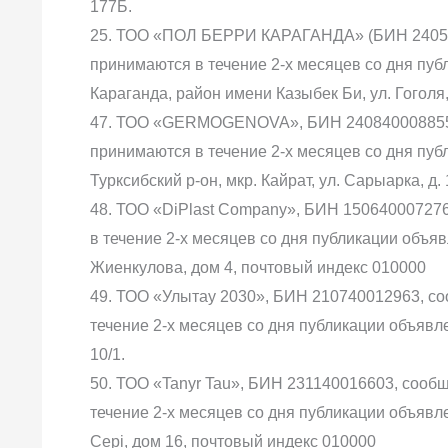
177Б.
25. ТОО «ПОЛ БЕРРИ КАРАГАНДА» (БИН 240540
принимаются в течение 2-х месяцев со дня публи
Караганда, район имени Казыбек Би, ул. Гоголя, 
47. ТОО «GERMOGENOVA», БИН 240840008855, 
принимаются в течение 2-х месяцев со дня публ
Турксибский р-он, мкр. Кайрат, ул. Сарыарка, д. 
48. ТОО «DiPlast Company», БИН 150640007276
в течение 2-х месяцев со дня публикации объявл
Жиенкулова, дом 4, почтовый индекс 010000
49. ТОО «Улытау 2030», БИН 210740012963, со
течение 2-х месяцев со дня публикации объявлен
10/1.
50. ТОО «Tanyr Tau», БИН 231140016603, сооб
течение 2-х месяцев со дня публикации объявлен
Сері, дом 16, почтовый индекс 010000