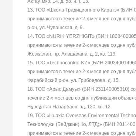
Актау, мкр. 14, д. 58, н.п. 13.
13. ТОО «Школа Традиционного Каратэ» (БИН 0
принимаются в течение 2-х месяцев со дня публ
р-он, ул. Чувашская, д. 9.
14. ТОО «NURIK YERZHIGIT» (БИН 18084000051
принимаются в течение 2-х месяцев со дня публи
Жезказган, пр. Алашахана, д. 2, кв. 119.
15. ТОО «Technocontrol-KZ» (БИН 24034001496
принимаются в течение 2-х месяцев со дня публ
Фарабийский р-он, ул. Грибоедова, д. 15.
18. ТОО «Арыс Дамуы» (БИН 231140005310) со
течение 2-х месяцев со дня публикации объявлен
Нұрсұлтан Назарбаев, зд. 120, кв. 12.
19. ТОО «Huaxia Overseas Environmental Techno
Текнолоджи (Бейджин) Ко, ЛТД)» (БИН 2011400
принимаются в течение 2-х месяцев со дня публи