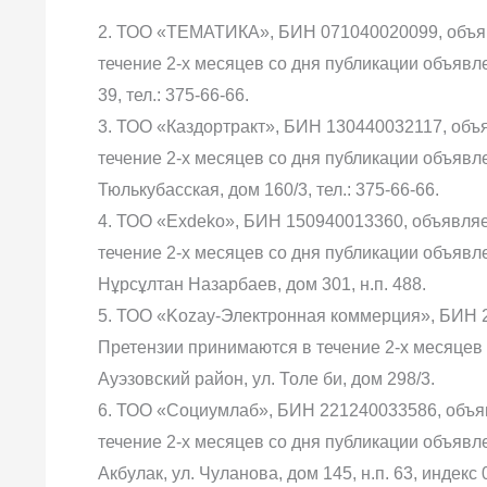
2. ТОО «ТЕМАТИКА», БИН 071040020099, объяв
течение 2-х месяцев со дня публикации объявлен
39, тел.: 375-66-66.
3. ТОО «Каздортракт», БИН 130440032117, объ
течение 2-х месяцев со дня публикации объявлен
Тюлькубасская, дом 160/3, тел.: 375-66-66.
4. ТОО «Exdeko», БИН 150940013360, объявляе
течение 2-х месяцев со дня публикации объявле
Нұрсұлтан Назарбаев, дом 301, н.п. 488.
5. ТОО «Kozay-Электронная коммерция», БИН 2
Претензии принимаются в течение 2-х месяцев 
Ауэзовский район, ул. Толе би, дом 298/3.
6. ТОО «Социумлаб», БИН 221240033586, объяв
течение 2-х месяцев со дня публикации объявле
Акбулак, ул. Чуланова, дом 145, н.п. 63, индекс