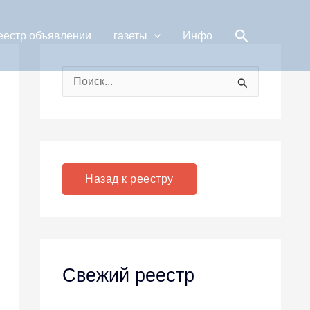
Поиск
еестр объявлении
газеты
Инфо
П
о
и
с
к
Назад к реестру
:
Свежий реестр