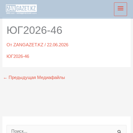
Перейти
Глав
к
мен
содержимому
ЮГ2026-46
От
ZANGAZET.KZ
/
22.06.2026
ЮГ2026-46
←
Предыдущая Медиафайлы
П