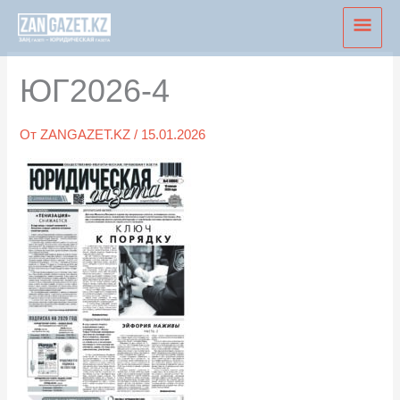
Перейти
Глав
к
мен
содержимому
ЮГ2026-4
От
ZANGAZET.KZ
/
15.01.2026