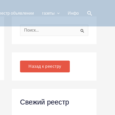
Поиск
еестр объявлении
газеты
Инфо
П
о
и
с
к
Назад к реестру
:
Свежий реестр