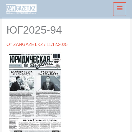
Перейти
Глав
к
мен
содержимому
ЮГ2025-94
От
ZANGAZET.KZ
/
11.12.2025