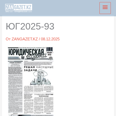
Перейти
Глав
к
мен
содержимому
ЮГ2025-93
От
ZANGAZET.KZ
/
08.12.2025