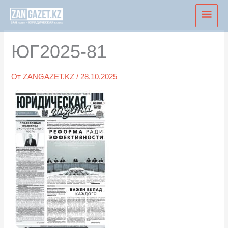
Перейти
Глав
к
мен
содержимому
ЮГ2025-81
От
ZANGAZET.KZ
/
28.10.2025