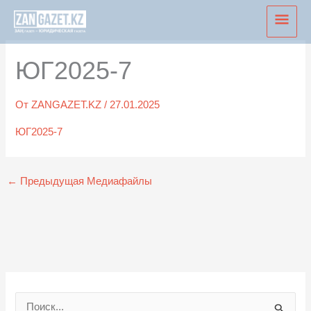
Перейти
Глав
к
мен
содержимому
ЮГ2025-7
От
ZANGAZET.KZ
/
27.01.2025
ЮГ2025-7
←
Предыдущая Медиафайлы
П