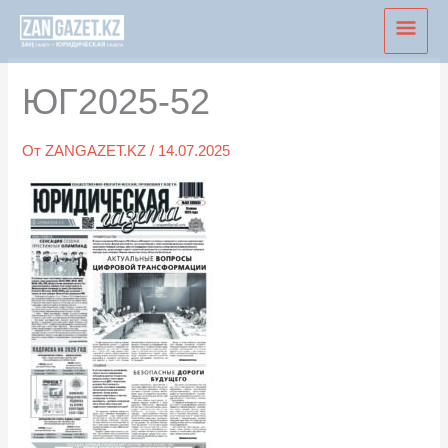
Перейти
Глав
к
мен
содержимому
ЮГ2025-52
От
ZANGAZET.KZ
/
14.07.2025