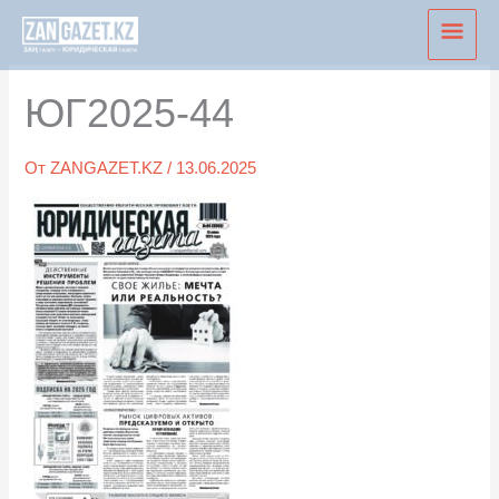
Перейти
Глав
к
мен
содержимому
ЮГ2025-44
От
ZANGAZET.KZ
/
13.06.2025