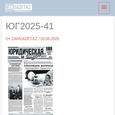
Перейти
Глав
к
мен
содержимому
ЮГ2025-41
От
ZANGAZET.KZ
/
02.06.2025