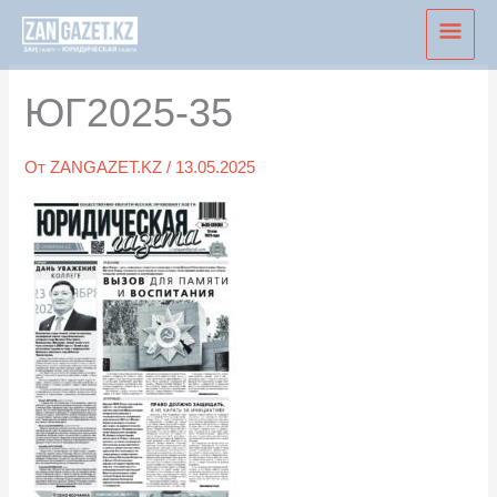
Перейти
Глав
к
мен
содержимому
ЮГ2025-35
От
ZANGAZET.KZ
/
13.05.2025