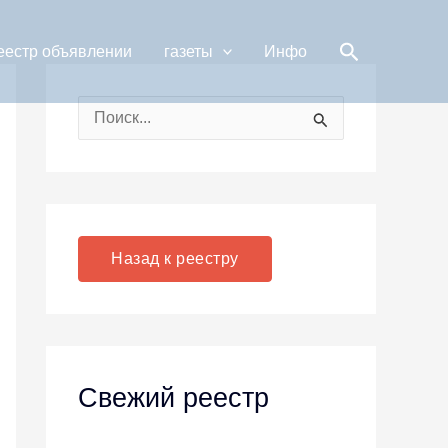
Поиск
еестр объявлении
газеты
Инфо
П
о
и
с
к
Назад к реестру
:
Свежий реестр