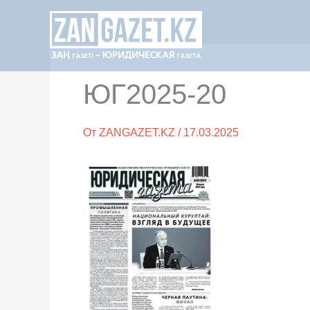
Перейти
к
содержимому
ЮГ2025-20
От
ZANGAZET.KZ
/
17.03.2025