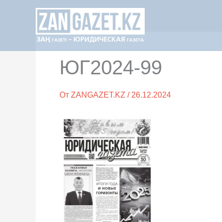
Перейти
к
содержимому
ЮГ2024-99
От
ZANGAZET.KZ
/
26.12.2024