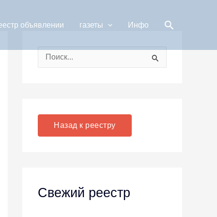
Поиск
еестр объявлении
газеты
Инфо
П
о
и
с
к
Назад к реестру
:
Свежий реестр