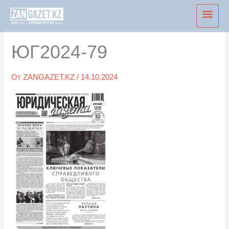
Перейти
Глав
к
мен
содержимому
ЮГ2024-79
От
ZANGAZET.KZ
/
14.10.2024