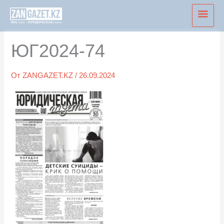
Перейти
Глав
к
мен
содержимому
ЮГ2024-74
От
ZANGAZET.KZ
/
26.09.2024