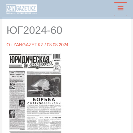
Перейти
Глав
к
мен
содержимому
ЮГ2024-60
От
ZANGAZET.KZ
/
08.08.2024