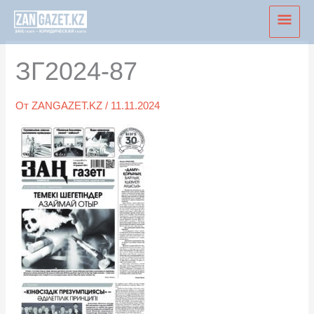
Перейти
Глав
к
мен
содержимому
ЗГ2024-87
От
ZANGAZET.KZ
/
11.11.2024