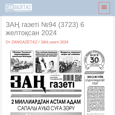
Перейти
Глав
к
мен
содержимому
ЗАҢ газеті №94 (3723) 6
желтоқсан 2024
От
ZANGAZET.KZ
/
ЗАҢ газеті 2024