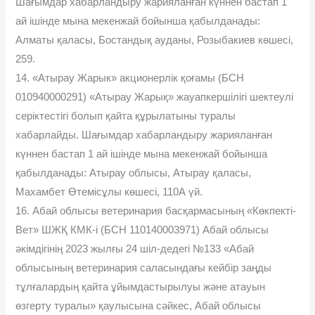
Шағымдар хабарландыру жарияланған күннен бастап 1
ай ішінде мына мекенжай бойынша қабылданады:
Алматы қаласы, Бостандық ауданы, Розыбакиев көшесі,
259.
14. «Атырау Жарык» акционерлік қоғамы (БСН
010940000291) «Атырау Жарық» жауапкершілігі шектеулі
серіктестігі болып қайта құрылатыны туралы
хабарлайды. Шағымдар хабарландыру жарияланған
күннен бастап 1 ай ішінде мына мекенжай бойынша
қабылданады: Атырау облысы, Атырау қаласы,
Махамбет Өтемісұлы көшесі, 110А үй.
16. Абай облысы ветеринария басқармасының «Көкпекті-
Вет» ШЖҚ КМК-і (БСН 110140003971) Абай облысы
әкімдігінің 2023 жылғы 24 шіл-дедегі №133 «Абай
облысының ветеринария саласындағы кейбір заңды
тұлғалардың қайта ұйымдастырылуы және атауын
өзгерту туралы» қаулысына сәйкес, Абай облысы