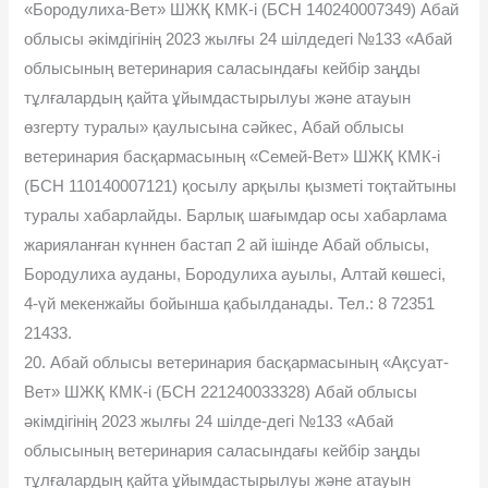
«Бородулиха-Вет» ШЖҚ КМК-і (БСН 140240007349) Абай
облысы әкімдігінің 2023 жылғы 24 шілдедегі №133 «Абай
облысының ветеринария саласындағы кейбір заңды
тұлғалардың қайта ұйымдастырылуы және атауын
өзгерту туралы» қаулысына сәйкес, Абай облысы
ветеринария басқармасының «Семей-Вет» ШЖҚ КМК-і
(БСН 110140007121) қосылу арқылы қызметі тоқтайтыны
туралы хабарлайды. Барлық шағымдар осы хабарлама
жарияланған күннен бастап 2 ай ішінде Абай облысы,
Бородулиха ауданы, Бородулиха ауылы, Алтай көшесі,
4-үй мекенжайы бойынша қабылданады. Тел.: 8 72351
21433.
20. Абай облысы ветеринария басқармасының «Ақсуат-
Вет» ШЖҚ КМК-і (БСН 221240033328) Абай облысы
әкімдігінің 2023 жылғы 24 шілде-дегі №133 «Абай
облысының ветеринария саласындағы кейбір заңды
тұлғалардың қайта ұйымдастырылуы және атауын