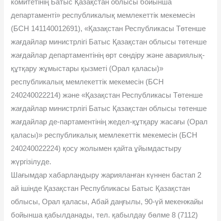
комитетінің Батыс Қазақстан облысы бойынша
департаменті» республикалық мемлекеттік мекемесін
(БСН 141140012691), «Қазақстан Республикасы Төтенше
жағдайлар министрлігі Батыс Қазақстан облысы төтенше
жағдайлар департаментінің өрт сөндіру және авариялық-
құтқару жұмыстары қызметі (Орал қаласы)»
республикалық мемлекеттік мекемесін (БСН
240240022214) және «Қазақстан Республикасы Төтенше
жағдайлар министрлігі Батыс Қазақстан облысы төтенше
жағдайлар де-партаментінің жедел-құтқару жасағы (Орал
қаласы)» республикалық мемлекеттік мекемесін (БСН
240240022224) қосу жолымен қайта ұйымдастыру
жүргізілуде.
Шағымдар хабарландыру жарияланған күннен бастап 2
ай ішінде Қазақстан Республикасы Батыс Қазақстан
облысы, Орал қаласы, Абай даңғылы, 90-үй мекенжайы
бойынша қабылданады, тел. қабылдау бөлме 8 (7112)