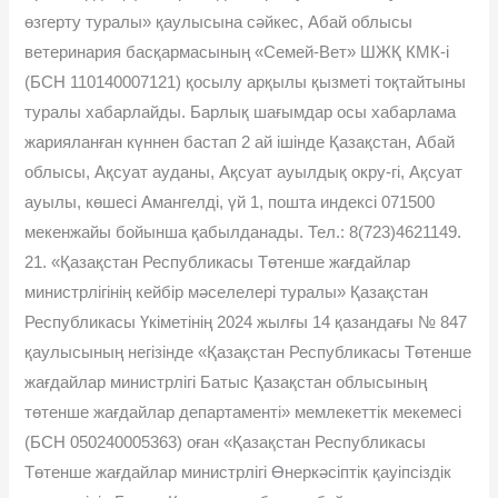
өзгерту туралы» қаулысына сәйкес, Абай облысы
ветеринария басқармасының «Семей-Вет» ШЖҚ КМК-і
(БСН 110140007121) қосылу арқылы қызметі тоқтайтыны
туралы хабарлайды. Барлық шағымдар осы хабарлама
жарияланған күннен бастап 2 ай ішінде Қазақстан, Абай
облысы, Ақсуат ауданы, Ақсуат ауылдық окру-гі, Ақсуат
ауылы, көшесі Амангелді, үй 1, пошта индексі 071500
мекенжайы бойынша қабылданады. Тел.: 8(723)4621149.
21. «Қазақстан Республикасы Төтенше жағдайлар
министрлігінің кейбір мәселелері туралы» Қазақстан
Республикасы Үкіметінің 2024 жылғы 14 қазандағы № 847
қаулысының негізінде «Қазақстан Республикасы Төтенше
жағдайлар министрлігі Батыс Қазақстан облысының
төтенше жағдайлар департаменті» мемлекеттік мекемесі
(БСН 050240005363) оған «Қазақстан Республикасы
Төтенше жағдайлар министрлігі Өнеркәсіптік қауіпсіздік