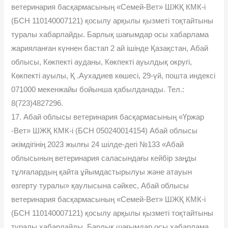
ветеринария басқармасының «Семей-Вет» ШЖҚ КМК-і
(БСН 110140007121) қосылу арқылы қызметі тоқтайтыны
туралы хабарлайды. Барлық шағымдар осы хабарлама
жарияланған күннен бастап 2 ай ішінде Қазақстан, Абай
облысы, Көкпекті ауданы, Көкпекті ауылдық округі,
Көкпекті ауылы, Қ .Аухадиев көшесі, 29-үй, пошта индексі
071000 мекенжайы бойынша қабылданады. Тел.:
8(723)4827296.
17. Абай облысы ветеринария басқармасының «Үржар
-Вет» ШЖҚ КМК-і (БСН 050240014154) Абай облысы
әкімдігінің 2023 жылғы 24 шілде-дегі №133 «Абай
облысының ветеринария саласындағы кейбір заңды
тұлғалардың қайта ұйымдастырылуы және атауын
өзгерту туралы» қаулысына сәйкес, Абай облысы
ветеринария басқармасының «Семей-Вет» ШЖҚ КМК-і
(БСН 110140007121) қосылу арқылы қызметі тоқтайтыны
туралы хабарлайды. Барлық шағымдар осы хабарлама