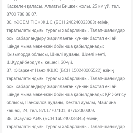
Қаскелен қаласы, Алматы Бишкек жолы, 25 км үй, тел.
8700 788 88 07.
36. «ƏСЕМ ТІС» ЖШС (БСН 240240033983) өзінің
таратылатындығы туралы хабарлайды. Талап-шағымдар
осы хабарландыру жарияланған күннен бастап екі ай
ішінде мына мекенжай бойынша қабылданады:
Қызылорда облысы, Шиелі ауданы, Шиелі кенті,
Ш.Құдайбердіұлы көшесі, 30-үй.
37. «Жаркент Нан» ЖШС (БСН 150240005522) өзінің
таратылатындығы туралы хабарлайды. Талап-шағымдар
осы хабарландыру жарияланған күннен бастап екі ай
ішінде мына мекенжай бойынша қабылданады: ҚР Жетісу
облысы, Панфилов ауданы, Көктал ауылы, Майлина
көшесі, 24, тел. 87017707101, 87762060909.
38. «Сауле» АӨК (БСН 160240028345) өзінің
таратылатындығы туралы хабарлайды. Талап-шағымдар