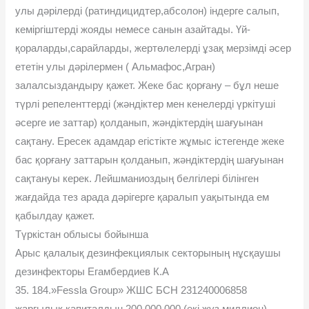
улы дәрілерді (ратиндицидтер,абсолон) індерге салып,
кеміргіштерді жояды немесе санын азайтады. Үй-
қораларды,сарайларды, жертөлелерді ұзақ мерзімді әсер
ететін улы дәрілермен ( Альмафос,Агран)
залалсыздандыру қажет. Жеке бас қорғану – бұл неше
түрлі репеленттерді (жәндіктер мен кенелерді үркітуші
әсерге ие заттар) қолданып, жәндіктердің шағуынан
сақтану. Ересек адамдар егістікте жұмыс істегенде жеке
бас қорғану заттарын қолданып, жәндіктердің шағуынан
сақтануы керек. Лейшманиоздың белгілері білінген
жағдайда тез арада дәрігерге қаралып уақытында ем
қабылдау қажет.
Түркістан облысы бойынша
Арыс қалалық дезинфекциялык секторының нұсқаушы
дезинфекторы Егамбердиев К.А
35. 184.»Fessla Group» ЖШС БСН 231240006858