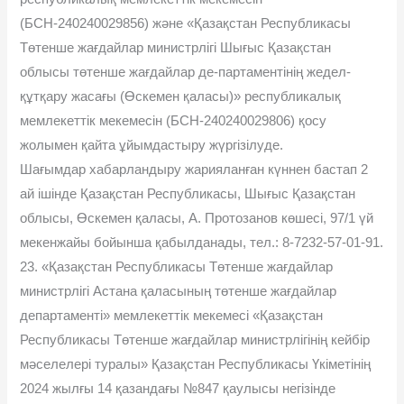
(БСН-240240029856) және «Қазақстан Республикасы
Төтенше жағдайлар министрлігі Шығыс Қазақстан
облысы төтенше жағдайлар де-партаментінің жедел-
құтқару жасағы (Өскемен қаласы)» республикалық
мемлекеттік мекемесін (БСН-240240029806) қосу
жолымен қайта ұйымдастыру жүргізілуде.
Шағымдар хабарландыру жарияланған күннен бастап 2
ай ішінде Қазақстан Республикасы, Шығыс Қазақстан
облысы, Өскемен қаласы, А. Протозанов көшесі, 97/1 үй
мекенжайы бойынша қабылданады, тел.: 8-7232-57-01-91.
23. «Қазақстан Республикасы Төтенше жағдайлар
министрлігі Астана қаласының төтенше жағдайлар
департаменті» мемлекеттік мекемесі «Қазақстан
Республикасы Төтенше жағдайлар министрлігінің кейбір
мәселелері туралы» Қазақстан Республикасы Үкіметінің
2024 жылғы 14 қазандағы №847 қаулысы негізінде