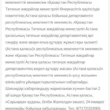
мемлекеттік мекемесіне «Қазақстан Республикасы
Төтенше жағдайлар министрлігі Өнеркәсіптік қауіпсіздік
комитетінің Астана қаласы бойынша департаменті»
республикалық мемлекеттік мекемесін, «Қазақстан
Республикасы Төтенше жағдайлар министрлігі Астана
қаласының төтенше жағдайлар департаментінің өрт
сөндіру және авари-ялық-құтқару жұмыстары қызметі
(Астана қаласы)» республикалық мемлекеттік мекемесін
және «Қазақстан Республикасы Төтенше жағдайлар
министрлігі Астана қаласы төтенше жағдайлар
департаментінің жедел-құтқару жасағы (Астана қаласы)»
республикалық мемлекеттік мекемесін қосу жолымен
өзінің қайта ұйымдастырылатынын хабарлайды.
Шағымдар хабарландыру жарияланған күннен бастап 2
ай ішінде Қазақстан Республикасы, Астана қаласы,
«Сарыарқа» ауданы, Əліби Жангелдин көшесі, 24-ғимарат
мекенжайы бойынша қабылданады. Тел. 8(7172)324969,