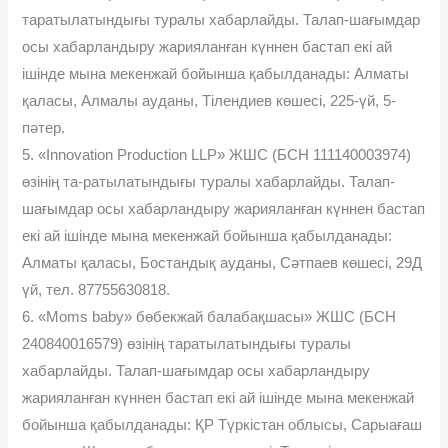
таратылатындығы туралы хабарлайды. Талап-шағымдар
осы хабарландыру жарияланған күннен бастап екі ай
ішінде мына мекенжай бойынша қабылданады: Алматы
қаласы, Алмалы ауданы, Тілендиев көшесі, 225-үй, 5-
пәтер.
5. «Innovation Production LLP» ЖШС (БСН 111140003974)
өзінің та-ратылатындығы туралы хабарлайды. Талап-
шағымдар осы хабарландыру жарияланған күннен бастап
екі ай ішінде мына мекенжай бойынша қабылданады:
Алматы қаласы, Бостандық ауданы, Сәтпаев көшесі, 29Д
үй, тел. 87755630818.
6. «Moms baby» бөбекжай балабақшасы» ЖШС (БСН
240840016579) өзінің таратылатындығы туралы
хабарлайды. Талап-шағымдар осы хабарландыру
жарияланған күннен бастап екі ай ішінде мына мекенжай
бойынша қабылданады: ҚР Түркістан облысы, Сарыағаш