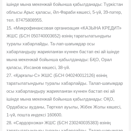
ішінде мына мекенжай бойынша қабылданады: Түркістан
облысы Арыс қаласы, Əл-Фараби көшесі, 5-үй, 39-пәтер,
тел. 87475808955.
15. «Микрофинансовая организация «КАЗЫНА КРЕДИТ»
ЖШС (БСН 050740003652) өзінің таратылатындығы
туралы хабарлайды. Та-лап-шағымдар осы
хабарландыру жарияланған күннен бастап екі ай ішінде
мына мекенжай бойынша қабылданады: БҚО, Орал
қаласы, Ихсанов көшесі, 38-үй.
27. «Қарғалы-С» ЖШС (БСН 040240012126) өзінің
таратылатындығы туралы хабарлайды. Талап-шағымдар
осы хабарландыру жарияланған күннен бастап екі ай
ішінде мына мекенжай бойынша қабылданады: ОҚО,
Ордабасы ауданы, Төрткөл ауылы, Жібек Жолы көшесі,
1-үй, пошта индексі 160600.
28. «Сардорхожа» ЖШС (БСН 230240035383) өзінің
таратылатындығы туралы хабарлайды. Талап-шағымдар