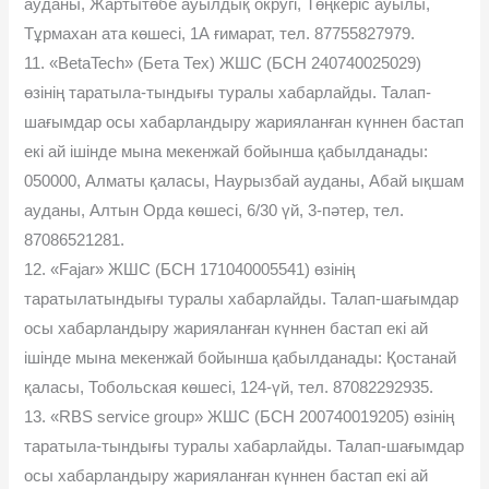
ауданы, Жартытөбе ауылдық округі, Төңкеріс ауылы,
Тұрмахан ата көшесі, 1А ғимарат, тел. 87755827979.
11. «BetaTech» (Бета Тех) ЖШС (БСН 240740025029)
өзінің таратыла-тындығы туралы хабарлайды. Талап-
шағымдар осы хабарландыру жарияланған күннен бастап
екі ай ішінде мына мекенжай бойынша қабылданады:
050000, Алматы қаласы, Наурызбай ауданы, Абай ықшам
ауданы, Алтын Орда көшесі, 6/30 үй, 3-пәтер, тел.
87086521281.
12. «Fajar» ЖШС (БСН 171040005541) өзінің
таратылатындығы туралы хабарлайды. Талап-шағымдар
осы хабарландыру жарияланған күннен бастап екі ай
ішінде мына мекенжай бойынша қабылданады: Қостанай
қаласы, Тобольская көшесі, 124-үй, тел. 87082292935.
13. «RBS service group» ЖШС (БСН 200740019205) өзінің
таратыла-тындығы туралы хабарлайды. Талап-шағымдар
осы хабарландыру жарияланған күннен бастап екі ай