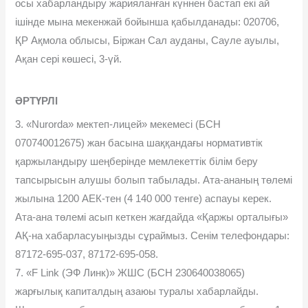
осы хабарландыру жарияланған күннен бастап екі ай
ішінде мына мекенжай бойынша қабылданады: 020706,
ҚР Ақмола облысы, Біржан Сал ауданы, Сауле ауылы,
Ақан сері көшесі, 3-үй.
ӘРТҮРЛІ
3. «Nurorda» мектеп-лицей» мекемесі (БСН
070740012675) жан басына шаққандағы нормативтік
қаржыландыру шеңберінде мемлекеттік білім беру
тапсырысын алушы болып табылады. Ата-ананың төлемі
жылына 1200 АЕК-тен (4 140 000 тенге) аспауы керек.
Ата-ана төлемі асып кеткен жағдайда «Қаржы орталығы»
АҚ-на хабарласуыңызды сұраймыз. Сенім телефондары:
87172-695-037, 87172-695-058.
7. «F Link (ЭФ Линк)» ЖШС (БСН 230640038065)
жарғылық капиталдың азаюы туралы хабарлайды.