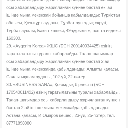
осы хабарландыру жарияланған күннен бастап екі ай
ішінде мына мекенжай бойынша қабылданады: Түркістан
облысы, Қазығұрт ауданы, Тұрбат ауылдық округі,
Тұрбат ауылы, Бақыт көшесі, 49-құрылым, пошта индексі
160300.
29. «Aygerim Korea» ЖШС (БСН 200140034425) өзінің
таратылатыны туралы хабарлайды. Талап-шағымдар
осы хабарландыру жарияланған күннен бастап 2 ай
ішінде мына мекенжайда қабылданады: Алматы қаласы,
Саялы ықшам ауданы, 102-үй, 22-пәтер.
30. «BUSINESS SANA», Қоғамдық бірлестігі (БСН
170540011492) өзінің таратылатыны туралы хабарлайды.
Талап-шағымдар осы хабарландыру жарияланған күннен
бастап 2 ай ішінде мына мекенжайда қабылданады:
Астана қаласы, И.Омаров көшесі, 23-үй, 25-пәтер, тел.
87771898080.