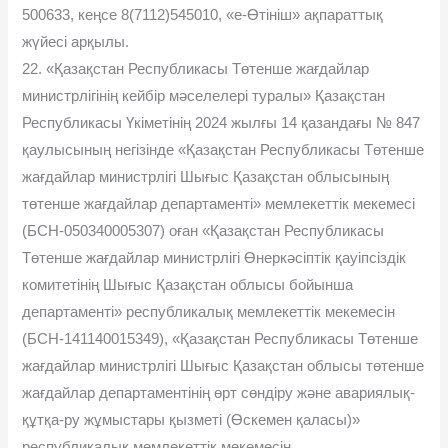
500633, кеңсе 8(7112)545010, «е-Өтініш» ақпараттық
жүйесі арқылы.
22. «Қазақстан Республикасы Төтенше жағдайлар
министрлігінің кейбір мәселелері туралы» Қазақстан
Республикасы Үкіметінің 2024 жылғы 14 қазандағы № 847
қаулысының негізінде «Қазақстан Республикасы Төтенше
жағдайлар министрлігі Шығыс Қазақстан облысының
төтенше жағдайлар департаменті» мемлекеттік мекемесі
(БСН-050340005307) оған «Қазақстан Республикасы
Төтенше жағдайлар министрлігі Өнеркәсіптік қауіпсіздік
комитетінің Шығыс Қазақстан облысы бойынша
департаменті» республикалық мемлекеттік мекемесін
(БСН-141140015349), «Қазақстан Республикасы Төтенше
жағдайлар министрлігі Шығыс Қазақстан облысы төтенше
жағдайлар департаментінің өрт сөндіру және авариялық-
құтқа-ру жұмыстары қызметі (Өскемен қаласы)»
республикалық мемлекеттік мекемесін