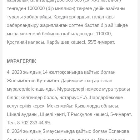
жарғылық капиталдың 200 000 000 (екі жүз миллион)
теңгеден 1000000 (бір миллион) теңгеге дейін азайғаны
туралы хабарлайды. Кредиторлардың талаптары
хабарландыру жарияланған сәттен бастап бір ай ішінде
мына мекенжай бойынша қабылданады: 110000,
Қостанай қаласы, Карбышев көшесі, 55/5 ғимарат.
МҰРАГЕРЛІК
4. 2023 жылдың 14 желтоқсанында қайтыс болған
Жолымбетов Ку-лимбет Даримовичтың артынан
мұрагерлік іс ашылды. Мұрагерлері немесе мұра туралы
білгісі келгендер болса, нотариус Ғ.А.Шардарбековке
келулеріңіз керек. Мекенжайы: Қызылорда облысы,
Шиелі ауданы, Шиелі кенті, Т.Рысқұлов көшесі, 5-ғимарат.
Тел. 8 702 233 44 99.
8. 2024 жылдың 5 маусымында қайтыс болған Еспанова
Ауаштың артынан мұрагерлік іс ашылды. Мұрагерлері