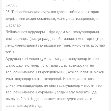
570903.
26. Тері лейшманиоз ауруына қарсы табиғи ошақтарда
жүргізілетін дезин-секциялық және дератизациялық іс-
шаралар.
Лейшманиоз аурулары – бұл адам мен жануарлардың
ішкі ағзалары (висце-ралды лейшманиоз) мен теріні (тері
лейшманиоздары) зақымдайтын трансмис-сивтік аурулар
тобы.
Аурудың көзі үлкен құм тышқандар, жануарлар (иттер,
шакалдар, түлкілер т.б.). Таратушылары-москиттер
Тері лейшманиозы инфекциясының көзі саналатын үлкен
құмтышқандар көптеп кездеседі. Инфекцияның көзі –
үлкен құмтышқандар, ал оны таратушылар – москиттер.
Тері лейшманиозы ауруының алдын алу мақсатында
жылына 2 реттік дезинсекция және дератизация іс-
шаралары жүргізіледі.