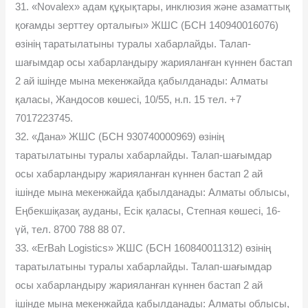
31. «Novalex» адам құқықтары, инклюзия және азаматтық
қоғамды зерттеу орталығы» ЖШС (БСН 140940016076)
өзінің таратылатыны туралы хабарлайды. Талап-
шағымдар осы хабарландыру жарияланған күннен бастап
2 ай ішінде мына мекенжайда қабылданады: Алматы
қаласы, Жандосов көшесі, 10/55, н.п. 15 тел. +7
7017223745.
32. «Дана» ЖШС (БСН 930740000969) өзінің
таратылатыны туралы хабарлайды. Талап-шағымдар
осы хабарландыру жарияланған күннен бастап 2 ай
ішінде мына мекенжайда қабылданады: Алматы облысы,
Еңбекшіқазақ ауданы, Есік қаласы, Степная көшесі, 16-
үй, тел. 8700 788 88 07.
33. «ErBah Logistics» ЖШС (БСН 160840011312) өзінің
таратылатыны туралы хабарлайды. Талап-шағымдар
осы хабарландыру жарияланған күннен бастап 2 ай
ішінде мына мекенжайда қабылданады: Алматы облысы,