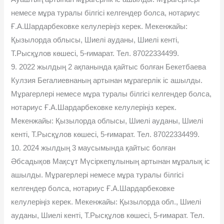
немесе мұра туралы білгісі келгендер болса, нотариус
Ғ.А.Шардарбековке келулеріңіз керек. Мекенжайы:
Қызылорда облысы, Шиелі ауданы, Шиелі кенті,
Т.Рысқұлов көшесі, 5-ғимарат. Тел. 87022334499.
9. 2022 жылдың 2 ақпанында қайтыс болған Бекетбаева
Кулзия Бегалиевнаның артынан мұрагерлік іс ашылды.
Мұрагерлері немесе мұра туралы білгісі келгендер болса,
нотариус Ғ.А.Шардарбековке келулеріңіз керек.
Мекенжайы: Қызылорда облысы, Шиелі ауданы, Шиелі
кенті, Т.Рысқұлов көшесі, 5-ғимарат. Тел. 87022334499.
10. 2024 жылдың 3 маусымында қайтыс болған
Əбсадықов Мақсұт Мүсіркепұлының артынан мұралық іс
ашылды. Мұрагерлері немесе мұра туралы білгісі
келгендер болса, нотариус Ғ.А.Шардарбековке
келулеріңіз керек. Мекенжайы: Қызылорда обл., Шиелі
ауданы, Шиелі кенті, Т.Рысқұлов көшесі, 5-ғимарат. Тел.