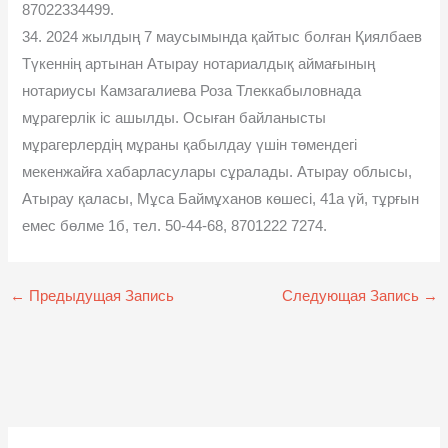
87022334499.
34. 2024 жылдың 7 маусымында қайтыс болған Қиялбаев
Түкеннің артынан Атырау нотариалдық аймағының
нотариусы Камзагалиева Роза Тлеккабыловнада
мұрагерлік іс ашылды. Осыған байланысты
мұрагерлердің мұраны қабылдау үшін төмендегі
мекенжайға хабарласулары сұралады. Атырау облысы,
Атырау қаласы, Мұса Баймұханов көшесі, 41а үй, тұрғын
емес бөлме 1б, тел. 50-44-68, 8701222 7274.
←
Предыдущая Запись
Следующая Запись
→