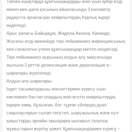
Табиғи ошақтарда құмтышқандарды жою үшін әрбір елді
мекен мен дала қосының айналасында 3 километр
радиуста орналасқан кеміргіштердің барлық індері
өңделеді;
Арыс қаласы Байырқұм, Жидели,Аккала, Көкжиде,
Жосалы елді мекенінде тері лейшманиоз инфекциясының
көзі саналатын үлкен құмтышқандар көптеп кездеседі.
Тері лейшманиоз ауруының алдын алу мақсатында
жылына 2 реттік дезинсекция және дератизация іс-
шаралары жүргізіледі.
Алдын алу шаралары:
Індет тасымалдаушы москиттермен күресу үшін
көктемнен бастап олардың өніп-өсетін кеміргіштердің
індерін көму, бұзылған, бос тұрған үйлердің дуал
саңылауларын сылап-тегістеп, шаруашылық және күл-
қоқыстарды арнайы орындарға шығарып,тазалық
жұмыстарын жүргізу қажет. Құмтышқандармен күресу –