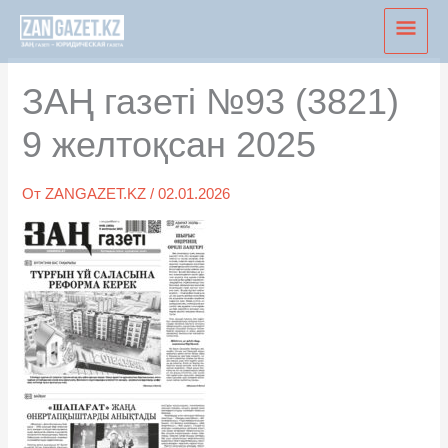
Перейти
Глав
к
мен
содержимому
ЗАҢ газеті №93 (3821)
9 желтоқсан 2025
От
ZANGAZET.KZ
/
02.01.2026