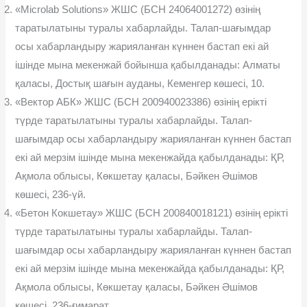
«Microlab Solutions» ЖШС (БСН 24064001272) өзінің
таратылатыны туралы хабарлайды. Талап-шағымдар
осы хабарландыру жарияланған күннен бастап екі ай
ішінде мына мекенжай бойынша қабылданады: Алматы
қаласы, Достық шағын ауданы, Кеменгер көшесі, 10.
«Вектор АБК» ЖШС (БСН 200940023386) өзінің ерікті
түрде таратылатыны туралы хабарлайды. Талап-
шағымдар осы хабарландыру жарияланған күннен бастап
екі ай мерзім ішінде мына мекенжайда қабылданады: ҚР,
Ақмола облысы, Көкшетау қаласы, Бəйкен Əшімов
көшесі, 236-үй.
«Бетон Кокшетау» ЖШС (БСН 200840018121) өзінің ерікті
түрде таратылатыны туралы хабарлайды. Талап-
шағымдар осы хабарландыру жарияланған күннен бастап
екі ай мерзім ішінде мына мекенжайда қабылданады: ҚР,
Ақмола облысы, Көкшетау қаласы, Бəйкен Əшімов
көшесі, 236-ғимарат.