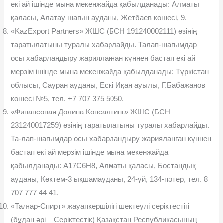
екі ай ішінде мына мекенжайда қабылданады: Алматы
қаласы, Алатау шағын ауданы, Жетбаев көшесі, 9.
«KazExport Partners» ЖШС (БСН 191240002111) өзінің
таратылатыны туралы хабарлайды. Талап-шағымдар
осы хабарландыру жарияланған күннен бастап екі ай
мерзім ішінде мына мекенжайда қабылданады: Түркістан
облысы, Сауран ауданы, Ескі Иқан ауылы, Г.Бабажанов
көшесі №5, тел. +7 707 375 5050.
«Финансовая Долина Консалтинг» ЖШС (БСН
231240017259) өзінің таратылатыны туралы хабарлайды.
Та-лап-шағымдар осы хабарландыру жарияланған күннен
бастап екі ай мерзім ішінде мына мекенжайда
қабылданады: A17C6H8, Алматы қаласы, Бостандық
ауданы, Көктем-3 ықшамауданы, 24-үй, 134-пəтер, тел. 8
707 777 44 41.
«Талғар-Спирт» жауапкершілігі шектеулі серіктестігі
(бұдан əрі – Серіктестік) Қазақстан Республикасының