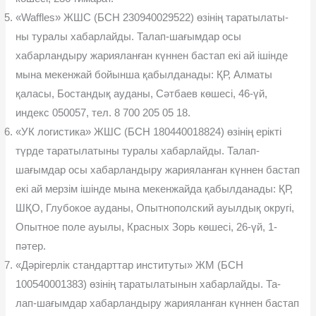
«Waffles» ЖШС (БСН 230940029522) өзінің таратылаты-
ны туралы хабарлайды. Талап-шағымдар осы
хабарландыру жарияланған күннен бастап екі ай ішінде
мына мекенжай бойынша қабылданады: ҚР, Алматы
қаласы, Бостандық ауданы, Сəтбаев көшесі, 46-үй,
индекс 050057, тел. 8 700 205 05 18.
«УК логистика» ЖШС (БСН 180440018824) өзінің ерікті
түрде таратылатыны туралы хабарлайды. Талап-
шағымдар осы хабарландыру жарияланған күннен бастап
екі ай мерзім ішінде мына мекенжайда қабылданады: ҚР,
ШҚО, Глубокое ауданы, Опытнополский ауылдық округі,
Опытное поле ауылы, Красных Зорь көшесі, 26-үй, 1-
пəтер.
«Дəрігерлік стандарттар институты» ЖМ (БСН
100540001383) өзiнiң таратылатынын хабарлайды. Та-
лап-шағымдар хабарландыру жарияланған күннен бастап