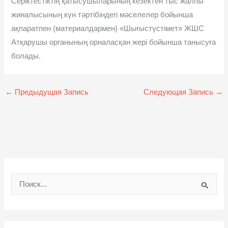
Серіктестіктің қатысушыларының кезектен тыс жалпы
жиналысының күн тəртібіндегі мəселелер бойынша
ақпаратпен (материалдармен) «Шығыстүстімет» ЖШС
Атқарушы органының орналасқан жері бойынша танысуға
болады.
←
Предыдущая Запись
Следующая Запись
→
П
о
и