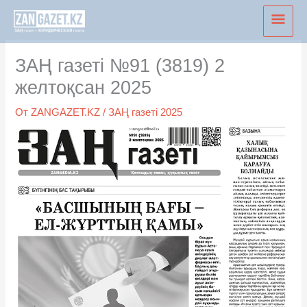
Перейти
Глав
к
мен
содержимому
ЗАҢ газеті №91 (3819) 2
желтоқсан 2025
От
ZANGAZET.KZ
/
ЗАҢ газеті 2025