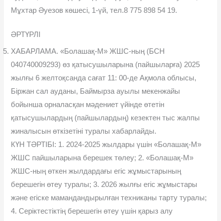
Мұхтар Əуезов көшесі, 1-үй, тел.8 775 898 54 19.
ӘРТҮРЛІ
ХАБАРЛАМА. «Болашақ-М» ЖШС-ның (БСН
040740009293) өз қатысушыларына (пайшыларға) 2025
жылғы 6 желтоқсанда сағат 11: 00-де Ақмола облысы,
Біржан сал ауданы, Баймырза ауылы мекенжайы
бойынша орналасқан мəдениет үйінде өтетін
қатысушылардың (пайшылардың) кезектен тыс жалпы
жиналысын өткізетіні туралы хабарлайды.
КҮН ТƏРТІБІ: 1. 2024-2025 жылдары үшін «Болашақ-М»
ЖШС пайшыларына берешек төлеу; 2. «Болашақ-М»
ЖШС-ның өткен жылдардағы егіс жұмыстарының
берешегін өтеу туралы; 3. 2026 жылғы егіс жұмыстары
жəне егіске мамандандырылған техниканы тарту туралы;
4. Серіктестіктің берешегін өтеу үшін қарыз алу