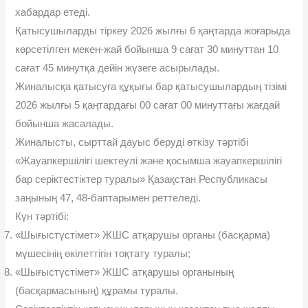
хабардар етеді.
Қатысушыларды тіркеу 2026 жылғы 6 қаңтарда жоғарыда
көрсетілген мекен-жай бойынша 9 сағат 30 минуттан 10
сағат 45 минутқа дейін жүзеге асырылады.
Жиналысқа қатысуға құқығы бар қатысушылардың тізімі
2026 жылғы 5 қаңтардағы 00 сағат 00 минуттағы жағдай
бойынша жасалады.
Жиналысты, сырттай дауыс беруді өткізу тəртібі
«Жауапкершілігі шектеулі жəне қосымша жауапкершілігі
бар серіктестіктер туралы» Қазақстан Республикасы
заңының 47, 48-баптарымен реттеледі.
Күн тəртібі:
«Шығыстүстімет» ЖШС атқарушы органы (басқарма)
мүшесінің өкілеттігін тоқтату туралы;
«Шығыстүстімет» ЖШС атқарушы органының
(басқармасының) құрамы туралы.