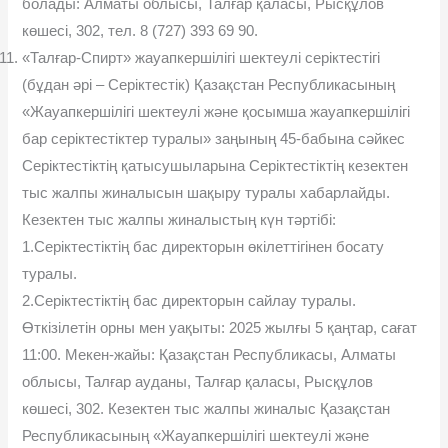
болады: Алматы облысы, Талғар қаласы, Рысқұлов
көшесі, 302, тел. 8 (727) 393 69 90.
«Талғар-Спирт» жауапкершілігі шектеулі серіктестігі
(бұдан əрі – Серіктестік) Қазақстан Республикасының
«Жауапкершілігі шектеулі жəне қосымша жауапкершілігі
бар серіктестіктер туралы» заңының 45-бабына сəйкес
Серіктестіктің қатысушыларына Серіктестіктің кезектен
тыс жалпы жиналысын шақыру туралы хабарлайды.
Кезектен тыс жалпы жиналыстың күн тəртібі:
1.Серіктестіктің бас директорын өкілеттігінен босату
туралы.
2.Серіктестіктің бас директорын сайлау туралы.
Өткізілетін орны мен уақыты: 2025 жылғы 5 қаңтар, сағат
11:00. Мекен-жайы: Қазақстан Республикасы, Алматы
облысы, Талғар ауданы, Талғар қаласы, Рысқұлов
көшесі, 302. Кезектен тыс жалпы жиналыс Қазақстан
Республикасының «Жауапкершілігі шектеулі жəне