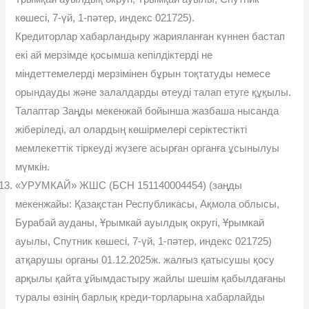
көшесі, 7-үй, 1-пəтер, индекс 021725).
Кредиторлар хабарландыру жарияланған күннен бастап
екі ай мерзімде қосымша кепілдіктерді не
міндеттемелерді мерзімінен бұрын тоқтатуды немесе
орындауды жəне залалдарды өтеуді талап етуге құқылы.
Талаптар Заңды мекенжай бойынша жазбаша нысанда
жіберіледі, ал олардың көшірмелері серіктестікті
мемлекеттік тіркеуді жүзеге асырған органға ұсынылуы
мүмкін.
«УРУМКАЙ» ЖШС (БСН 151140004454) (заңды
мекенжайы: Қазақстан Республикасы, Ақмола облысы,
Бурабай ауданы, Ұрымкай ауылдық округі, Ұрымкай
ауылы, Спутник көшесі, 7-үй, 1-пəтер, индекс 021725)
атқарушы органы 01.12.2025ж. жалғыз қатысушы қосу
арқылы қайта ұйымдастыру жайлы шешім қабылдағаны
туралы өзінің барлық креди-торларына хабарлайды