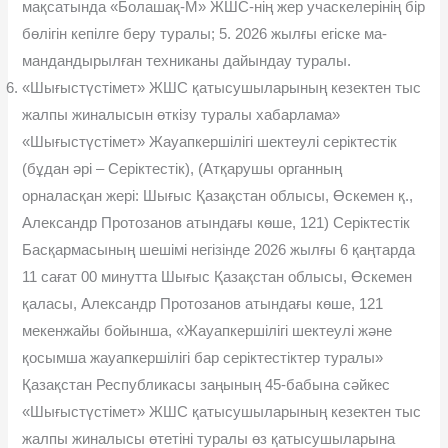
мақсатында «Болашақ-М» ЖШС-нің жер учаскелерінің бір
бөлігін кепілге беру туралы; 5. 2026 жылғы егіске ма-
мандандырылған техниканы дайындау туралы.
«Шығыстүстімет» ЖШС қатысушыларының кезектен тыс
жалпы жиналысын өткізу туралы хабарлама»
«Шығыстүстімет» Жауапкершілігі шектеулі серіктестік
(бұдан əрі – Серіктестік), (Атқарушы органның
орналасқан жері: Шығыс Қазақстан облысы, Өскемен қ.,
Александр Протозанов атындағы көше, 121) Серіктестік
Басқармасының шешімі негізінде 2026 жылғы 6 қаңтарда
11 сағат 00 минутта Шығыс Қазақстан облысы, Өскемен
қаласы, Александр Протозанов атындағы көше, 121
мекенжайы бойынша, «Жауапкершілігі шектеулі жəне
қосымша жауапкершілігі бар серіктестіктер туралы»
Қазақстан Республикасы заңының 45-бабына сəйкес
«Шығыстүстімет» ЖШС қатысушыларының кезектен тыс
жалпы жиналысы өтетіні туралы өз қатысушыларына