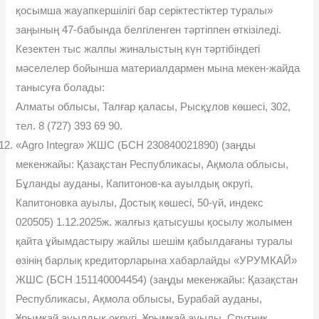
қосымша жауапкершілігі бар серіктестіктер туралы»
заңының 47-бабында белгіленген тəртіппен өткізіледі.
Кезектен тыс жалпы жиналыстың күн тəртібіндегі
мəселелер бойынша материалдармен мына мекен-жайда
танысуға болады:
Алматы облысы, Талғар қаласы, Рысқұлов көшесі, 302,
тел. 8 (727) 393 69 90.
«Agro Integra» ЖШС (БСН 230840021890) (заңды
мекенжайы: Қазақстан Республикасы, Ақмола облысы,
Бұланды ауданы, Капитонов-ка ауылдық округі,
Капитоновка ауылы, Достық көшесі, 50-үй, индекс
020505) 1.12.2025ж. жалғыз қатысушы қосылу жолымен
қайта ұйымдастыру жайлы шешім қабылдағаны туралы
өзінің барлық кредиторларына хабарлайды «УРУМКАЙ»
ЖШС (БСН 151140004454) (заңды мекенжайы: Қазақстан
Республикасы, Ақмола облысы, Бурабай ауданы,
Ұрымқай ауылдық округі, Ұрымқай ауылы, Спутник