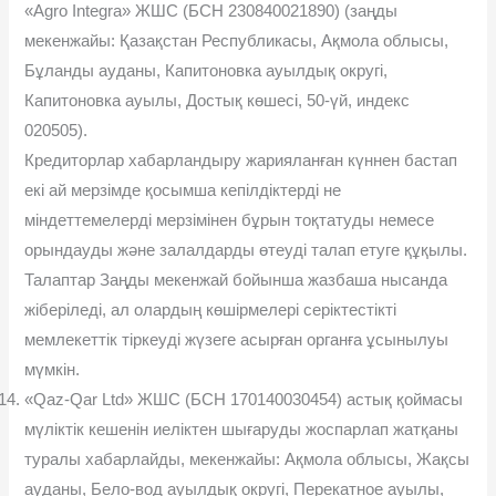
«Agro Integra» ЖШС (БСН 230840021890) (заңды
мекенжайы: Қазақстан Республикасы, Ақмола облысы,
Бұланды ауданы, Капитоновка ауылдық округі,
Капитоновка ауылы, Достық көшесі, 50-үй, индекс
020505).
Кредиторлар хабарландыру жарияланған күннен бастап
екі ай мерзімде қосымша кепілдіктерді не
міндеттемелерді мерзімінен бұрын тоқтатуды немесе
орындауды жəне залалдарды өтеуді талап етуге құқылы.
Талаптар Заңды мекенжай бойынша жазбаша нысанда
жіберіледі, ал олардың көшірмелері серіктестікті
мемлекеттік тіркеуді жүзеге асырған органға ұсынылуы
мүмкін.
«Qaz-Qar Ltd» ЖШС (БСН 170140030454) астық қоймасы
мүліктік кешенін иеліктен шығаруды жоспарлап жатқаны
туралы хабарлайды, мекенжайы: Ақмола облысы, Жақсы
ауданы, Бело-вод ауылдық округі, Перекатное ауылы,