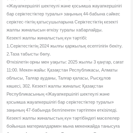
«Жауапкершілігі шектеулі жəне қосымша жауапкершілігі
бар серіктестіктер туралы» заңының 44-бабына сəйкес
серіктес-тіктің қатысушыларына Серіктестіктің кезекті
жалпы жиналысын өткізу туралы хабарлайды.
Кезекті жалпы жиналыстың күн тəртібі:
1.Серіктестіктің 2024 жылғы қаржылық есептілігін бекіту.
2.Таза табысты бөлу.
Өткізілетін орны мен уақыты: 2025 жылғы 3 қаңтар, сағат
11:00. Мекен-жайы: Қазақстан Республикасы, Алматы
облысы, Талғар ауданы, Талғар қаласы, Рысқұлов
көшесі, 302. Кезекті жалпы жиналыс Қазақстан
Республикасының «Жауапкершілігі шектеулі жəне
қосымша жауапкершілігі бар серіктестіктер туралы»
заңының 47-бабында белгіленген тəртіппен өткізіледі.
Кезекті жалпы жиналыстың күн тəртібіндегі мəселелер
бойынша материалдармен мына мекенжайда танысуға