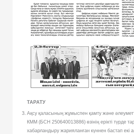
ТАРАТУ
Ақсу қаласының жұмыспен қамту жəне əлеуметт
КММ (БСН 250640013886) өзінің ерікті түрде 
хабарландыру жарияланған күннен бастап екі 