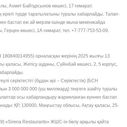
ы, Ахмет Байтұрсынов көшесі, 17 ғимарат.
 ерікті түрде таратылатыны туралы хабарлайды. Талап-
н бастап екі ай мерзім ішінде мына мекенжайда
Герцен көшесі, 1А ғимарат, тел. +7-777-753-53-09.
180840014955) орналасқан жерінің 2025 жылғы 13
ы қаласы, Жетісу ауданы, Сүйінбай көшесі, 2, 5 корпус,
хабарлайды.
улі серіктестігі (бұдан əрі – Серіктестік) (БСН
лын 3 000 000 000 (үш миллиард) теңгеге азайту туралы
талаптар осы хабарландыру жарияланған күннен бастап
ады: ҚР, 130000, Маңғыстау облысы, Ақтау қаласы, 25-
) «Sirena Restaurants» ЖШС-ін бөлу арқылы қайта