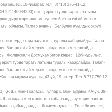
а көшесі, 10-ғимарат. Тел.: 8(718) 376-41-12.
1140044200) өзінің ерікті түрде таратылатыны
ландыру жарияланған күннен бастап екі ай мерзім
аты облысы, Талғар ауданы, Белбұлақ ауылдық округі,
 ерікті түрде таратылатыны туралы хабарлайды. Талап-
н бастап екі ай мерзім ішінде мына мекенжайда
сы, Жолдасқали Досмұхамбетов көшесі, 12/9-құрылыс.
ерікті түрде таратылатыны туралы хабарлайды. Талап-
н бастап екі ай мерзім ішінде мына мекенжайда
нсая ықшам ауданы, 43-үй, 19-пəтер. Тел. 8 777 750 12
 ҚР, Шымкент қаласы, Тұлпар шағын ауданы, 4А-үй, 39-
ы. Шағымдар мен өтініштер хабарландыру жарияланған
бойынша қабылданады: Шымкент қаласы, Төле би көшесі,