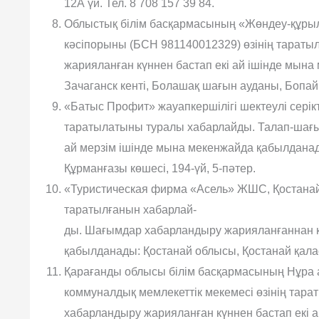
12А үй. Тел. 8 708 157 39 84.
Облыстық білім басқармасының «Жөндеу-құрыл
кəсіпорыны (БСН 981140012329) өзінің тарат
жарияланған күннен бастап екі ай ішінде мын
Зачаганск кенті, Болашақ шағын ауданы, Бопай Х
«Батыс Профит» жауапкершілігі шектеулі серікте
таратылатыны туралы хабарлайды. Талап-шағы
ай мерзім ішінде мына мекенжайда қабылданад
Құрманғазы көшесі, 194-үй, 5-пəтер.
«Туристическая фирма «Асель» ЖШС, Қостанай
таратылғанын хабарлай-
ды. Шағымдар хабарландыру жарияланғаннан к
қабылданады: Қостанай облысы, Қостанай қаласы
Қарағанды облысы білім басқармасының Нұра а
коммуналдық мемлекеттік мекемесі өзінің тар
хабарландыру жарияланған күннен бастап екі 