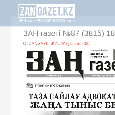
Перейти
к
содержимому
ЗАҢ газеті №87 (3815) 1
От
ZANGAZET.KZ
/
ЗАҢ газеті 2025