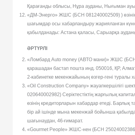
Қарағанды облысы, Нұра ауданы, Нығыман ауыл
«ДМ-Энерго» ЖШС (БСН 081240002509) ) өзінің
шағымдар осы хабарландыру жарияланған күнне
қабылданады: Астана қаласы, Сарыарқа ауданы, 
ӘРТҮРЛІ
«Ломбард Auto money (АВТО мани)» ЖШС (БСН 
қарашадан бастап пошта инд. 050016, ҚР, Алмат
2-кабинетке мекенжайының өзгер-гені туралы 
«Oil Construction Company» жауапкершілігі шекте
020640002982) Серіктестіктің жарғылық капита
өзінің кредиторларын хабардар етеді. Барлық 
бір ай ішінде мына мекенжай бойынша қабылдан
шағынаудан, 46-ғимарат.
«Gourmet Peoplе» ЖШС-нен (БСН 250240023869