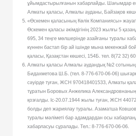
ұйымдастырылғанын хабарлайды. Шағымдар екі
Алматы қаласы, Алмалы ауданы, Байзақов көшесі
«Өскемен қаласының Көлік Компаниясы» жауапке
Өскемен қаласы əкімдігінің 2023 жылғы 5 қаза
695, 34 теңге мөлшерінде азайғаны туралы х
күннен бастап бір ай ішінде мына мекенжай 
қаласы, Қазақстан көшесі, 154Б. тел. 8(72 32) 6
Алматы қаласы Алмалы аудандық №2 сотының, 
Бидахметова Ш.Б. (тел. 8-776-670-06-06) шыға
сəуірде туған, ЖСН 970418401533, Алматы қал
тұратын Боровых Анжелика Александровнаның ө
қозғалды. Іс-20.07.1944 жылы туған, ЖСН 440
болды деп жариялау туралы. Азаматша Ковшов
туралы мəліметі бар адамдардан осы хабарланд
хабарласуы сұралады. Тел.: 8-776-670-06-06.