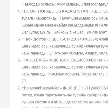
Павлодар облысы, Ақсу қаласы, Əлия Молдағұлов
«FX ORTHOPAEDICS KAZAKHSTAN» ЖШС (БСН 22
туралы хабарлайды. Талап-шағымдар осы хабар
ішінде мына мекенжайда қабылданады: ҚР, Алм
Белбұлақ ауылы, Байқоңыр көшесі, 2А ғимарат.
«Твой Доктор» ЖШС (БСН 210940002864) өзінің
шағымдар осы хабарландыру жарияланған күнне
қабылданады: ҚР, Атырау облысы, Атырау қала
. «AULYEATA» ЖШС (БСН 191140000419) өзінің 
шағымдар осы хабарландыру жарияланған күнне
қабылданады: Жамбыл облысы, Тараз қаласы, Жа
77.
«BolashakBastauMed» ЖШС (БСН 211240008503)
пəтер, өзінің таратылатыны туралы хабарлайд
күннен бастап екі ай ішінде келесі мекенжай 