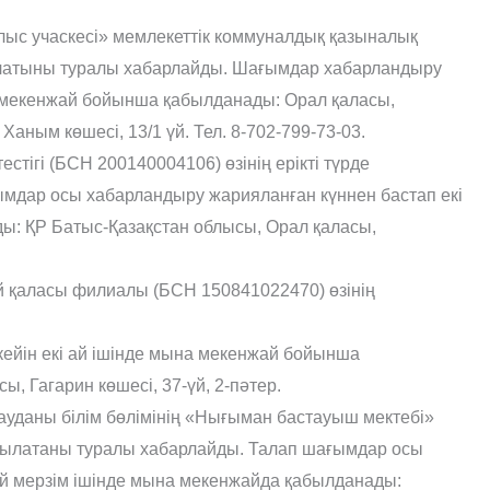
ыс учаскесі» мемлекеттік коммуналдық қазыналық
ылатыны туралы хабарлайды. Шағымдар хабарландыру
а мекенжай бойынша қабылданады: Орал қаласы,
аным көшесі, 13/1 үй. Тел. 8-702-799-73-03.
стігі (БСН 200140004106) өзінің ерікті түрде
мдар осы хабарландыру жарияланған күннен бастап екі
ы: ҚР Батыс-Қазақстан облысы, Орал қаласы,
 қаласы филиалы (БСН 150841022470) өзінің
ейін екі ай ішінде мына мекенжай бойынша
, Гагарин көшесі, 37-үй, 2-пəтер.
уданы білім бөлімінің «Нығыман бастауыш мектебі»
атылатаны туралы хабарлайды. Талап шағымдар осы
ай мерзім ішінде мына мекенжайда қабылданады: