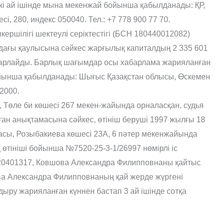
 ай ішінде мына мекенжай бойынша қабылданады: ҚР,
, 280, индекс 050040. Тел.: +7 778 900 77 70.
ршілігі шектеулі серіктестігі (БСН 180440012082)
ндағы қаулысына сəйкес жарғылық капиталдың 2 335 601
абарлайды. Барлық шағымдар осы хабарлама жарияланған
бойынша қабылданады: Шығыс Қазақстан облысы, Өскемен
02000.
Төле би көшесі 267 мекен-жайында орналасқан, судья
рған анықтамасына сəйкес, өтініш беруші 1997 жылғы 18
асы, Розыбакиева көшесі 23А, 6 пəтер мекенжайында
тініші бойынша №7520-25-3-1/26997 нөмірлі іс
720401317, Ковшова Александра Филипповнаны қайтыс
а Александра Филипповнаның қай жерде жүргені
ыру жарияланған күннен бастап 3 ай ішінде сотқа