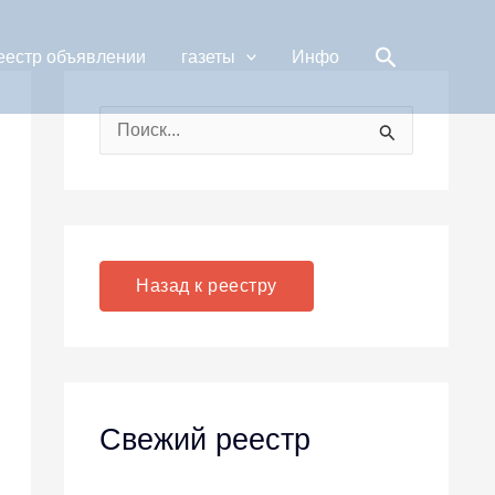
Поиск
еестр объявлении
газеты
Инфо
П
о
и
с
к
Назад к реестру
:
Свежий реестр