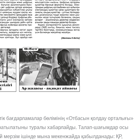
ік бағдарламалар бөлімінің «Отбасын қолдау орталығы»
таратылатыны туралы хабарлайды. Талап-шағымдар осы
ай мерзім ішінде мына мекенжайда қабылданады: ҚР,