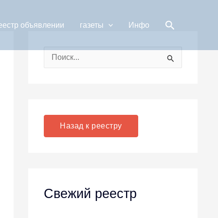
Поиск
еестр объявлении
газеты
Инфо
П
о
и
с
к
Назад к реестру
:
Свежий реестр