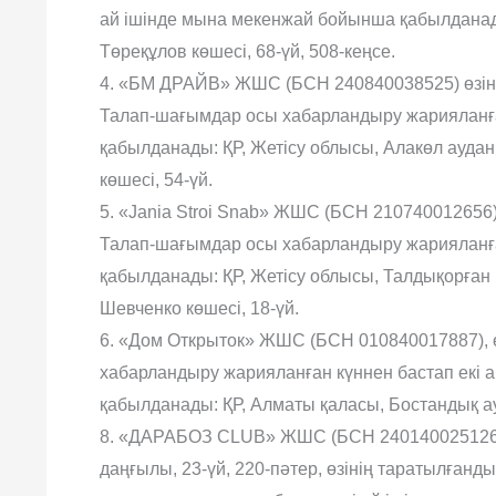
ай ішінде мына мекенжай бойынша қабылданад
Төреқұлов көшесі, 68-үй, 508-кеңсе.
4. «БМ ДРАЙВ» ЖШС (БСН 240840038525) өзіні
Талап-шағымдар осы хабарландыру жарияланған
қабылданады: ҚР, Жетісу облысы, Алакөл ауда
көшесі, 54-үй.
5. «Jania Stroi Snab» ЖШС (БСН 210740012656)
Талап-шағымдар осы хабарландыру жарияланған
қабылданады: ҚР, Жетісу облысы, Талдықорған 
Шевченко көшесі, 18-үй.
6. «Дом Открыток» ЖШС (БСН 010840017887), 
хабарландыру жарияланған күннен бастап екі а
қабылданады: ҚР, Алматы қаласы, Бостандық ау
8. «ДАРАБОЗ CLUB» ЖШС (БСН 240140025126) А
даңғылы, 23-үй, 220-пəтер, өзінің таратылға