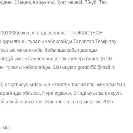
аны, Жаңа-шар ауылы, Куат көшесі, 73-үй. Тел.
40001338)өзінің «Гордорсервис – Т» ЖШС (БСН
 құрылғаны туралы хабарлайды.Талаптар Темір-тау
құрылыс мекен-жайы бойынша қабылданады.
8) ұйымы «Сауле» өндірістік кооперативіне (БСН
ны туралы хабарлайды. Шағымдар gordor58@mail.ru
0) өз қатысушыларына кезектен тыс жалпы жиналыстың
арағанды облысы, Нұра ауданы, Егінді ауылдық округі,
нжайы бойынша өтеді. Жиналыстың өту мерзімі: 2025
сымы.