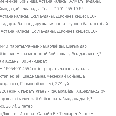
а мекенжай бойынша Астана қаласы, Алматы ауданы,
йында қабылданады. Тел. + 7 701 255 19 65.
тана қаласы, Есіл ауданы, Д.Қонаев көшесі, 10-
ғымдар хабарландыру жарияланған күннен бастап екі ай
тана қаласы, Есіл ауданы, Д.Қонаев көшесі, 10-
43) таратылға-нын хабарлайды. Шағымдар
ай ішінде мына мекенжай бойынша қабылданады: ҚР,
м ауданы, 383-ғи-марат.
 160540014554) өзінің таратылатыны туралы
стап екі ай ішінде мына мекенжай бойынша
 қаласы, Громовой көшесі, 27/1-үй.
6) өзінің та-ратылғанын хабарлайды. Хабарландыру
птар келесі мекенжай бойынша қабылданады: ҚР,
, 26 үй, 2 пəтер.
 «Дженгиз Ин-шаат Санайи Ве Тиджарет Аноним