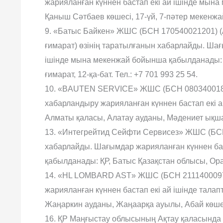
жарияланған күннен бастап екі ай ішінде мын
Қаныш Сəтбаев көшесі, 17-үй, 7-пəтер мекенжа
9. «Батыс Байкен» ЖШС (БСН 170540021201) (Ас
ғимарат) өзінің таратылғанын хабарлайды. Ша
ішінде мына мекенжай бойынша қабылданады: Ас
ғимарат, 12-қа-бат. Тел.: +7 701 993 25 54.
10. «BAUTEN SERVICE» ЖШС (БСН 0803400184
хабарландыру жарияланған күннен бастап екі 
Алматы қаласы, Алатау ауданы, Мəдениет ықша
13. «Интегрейтид Сейфти Сервисез» ЖШС (БСН
хабарлайды. Шағымдар жарияланған күннен ба
қабылданады: ҚР, Батыс Қазақстан облысы, Орал
14. «HL LOMBARD AST» ЖШС (БСН 21114000972
жарияланған күннен бастап екі ай ішінде тала
Жаңаркин ауданы, Жаңаарқа ауылы, Абай көшесі
16. ҚР Маңғыстау облысының Ақтау қаласында