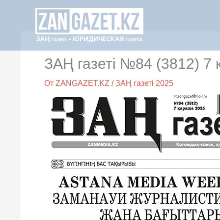
Перейти
к
содержимому
ЗАҢ газеті №84 (3812) 7
От
ZANGAZET.KZ
/
ЗАҢ газеті 2025