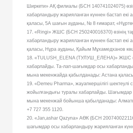
Ширкети» АҚ филиалы (БСН 140741024075) өзі
хабарландыру жарияланған күннен бастап екі 
қаласы, 5А шағын ауданы, № 8 ғимарат, «Нұртөб
17. «Ringi» ЖШС (БСН 250240016370) өзінің 
хабарландыру жарияланған күннен бастап екі 
қаласы, Нұра ауданы, Қайым Мұхамедханов көшесі
18. «TULUSH_ELENA (ТУЛУШ_ЕЛЕНА)» ЖШС (БС
хабарлайды. Та-лап-шағымдар осы хабарландыр
мына мекенжайда қабылданады: Астана қаласы, 
19. «Demeu Pharma», жауапкершілігі шектеулі с
жойылғандығы туралы хабарлайды. Шағымдар х
мына мекенжай бойынша қабылданады: Алматы 
+7 727 355 1120.
20. «Jan,ashar Qazyna» АӨК (БСН 200740022116
шағымдар осы хабарландыру жарияланған күнне