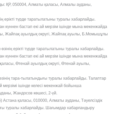
ы: ҚР, 050004, Алматы қаласы, Алмалы ауданы,
ң ерікті түрде таратылатыны туралы хабарлайды.
 күннен бастап екі ай мерзім ішінде мына мекенжайда
ны, Жайпақ ауылдық округі, Жайпақ ауылы, Б.Момышұлы
 өзінің ерікті түрде таратылатыны туралы хабарлайды.
 күннен бастап екі ай мерзім ішінде мына мекенжайда
қаласы, Өтенай ауылдық округі, Өтенай ауылы,
өзінің тара-тылатындығы туралы хабарлайды. Талаптар
й мерзімі ішінде келесi мекенжай бойынша
даны, Жандосов көшесі, 2-үй.
стана қаласы, 010000, Алматы ауданы, Тəуелсіздік
ндығы туралы хабарлайды. Шағымдар хабарландыру