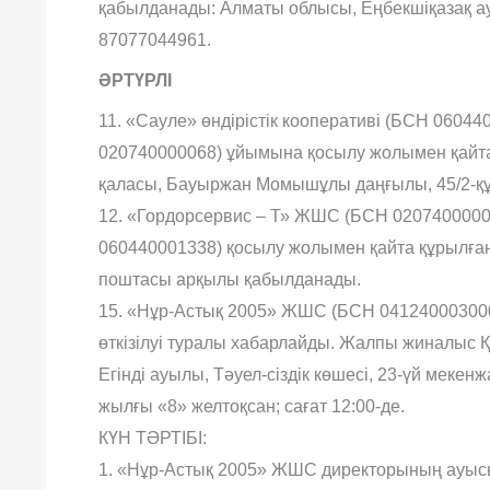
қабылданады: Алматы облысы, Еңбекшіқазақ ауд
87077044961.
ӘРТҮРЛІ
11. «Сауле» өндірістік кооперативі (БСН 0604
020740000068) ұйымына қосылу жолымен қайта
қаласы, Бауыржан Момышұлы даңғылы, 45/2-
12. «Гордорсервис – Т» ЖШС (БСН 02074000006
060440001338) қосылу жолымен қайта құрылға
поштасы арқылы қабылданады.
15. «Нұр-Астық 2005» ЖШС (БСН 04124000300
өткізілуі туралы хабарлайды. Жалпы жиналыс Қ
Егінді ауылы, Тəуел-сіздік көшесі, 23-үй меке
жылғы «8» желтоқсан; сағат 12:00-де.
КҮН ТƏРТІБІ:
1. «Нұр-Астық 2005» ЖШС директорының ауы