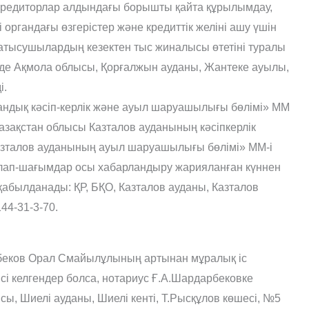
кредиторлар алдындағы борышты қайта құрылымдау,
ті органдағы өзгерістер жəне кредиттік желіні ашу үшін
атысушылардың кезектен тыс жиналысы өтетіні туралы
0-де Ақмола облысы, Қорғалжын ауданы, Жантеке ауылы,
і.
андық кəсіп-керлік жəне ауыл шаруашылығы бөлімі» ММ
зақстан облысы Казталов ауданының кəсіпкерлік
Казталов ауданының ауыл шаруашылығы бөлімі» ММ-і
лап-шағымдар осы хабарландыру жарияланған күннен
 қабылданады: ҚР, БҚО, Казталов ауданы, Казталов
44-31-3-70.
мбеков Орал Смайылұлының артынан мұралық іс
сі келгендер болса, нотариус Ғ.А.Шардарбековке
сы, Шиелі ауданы, Шиелі кенті, Т.Рысқұлов көшесі, №5