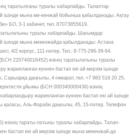
нің таратылғаны туралы хабарлайды. Талаптар
ай ішінде мына ме-кенжай бойынша қабылданады: Ақтау
е» БО, 3-1 кабинет, тел. 87073855619.
таратылатыны туралы хабарлайды. Шағымдар
ай ішінде мына мекенжайда қабылданады: Астана
, 4/2 корпус, 111-пəтер. Тел.: 8-775-296-39-94.
Н 220740016452) өзінің таратылатыны туралы
у жарияланған күннен бастап екі ай мерзім ішінде
Сарыарқа даңғылы, 4 ғимарат, тел. +7 983 516 20 25.
еріктестік ұйымы (БСН 000340000436) өзінің
абарландыру жарияланған күннен бастап екі ай ішінде
қаласы, Аль-Фараби даңғылы, 45, 15-пəтер. Телефон
) өзінің тараты-латыны туралы хабарлайды. Талап-
н бастап екі ай мерзім ішінде мына мекенжай-да