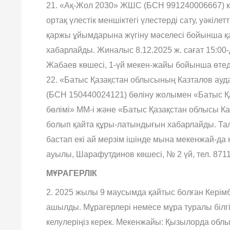
21. «Ақ-Жол 2030» ЖШС (БСН 991240006667) 
ортақ үлестік меншіктегі үлестерді сату, уəкілет
қаржы ұйымдарына жүгіну мəселесі бойынша қ
хабарлайды. Жиналыс 8.12.2025 ж. сағат 15:0
Жабаев көшесі, 1-үй мекен-жайы бойынша өтед
22. «Батыс Қазақстан облысының Казталов ауд
(БСН 150440024121) бөліну жолымен «Батыс Қа
бөлімі» ММ-і жəне «Батыс Қазақстан облысы 
болып қайта құры-латындығын хабарлайды. Та
бастап екі ай мерзім ішінде мына мекенжай-да
ауылы, Шарафутдинов көшесі, № 2 үй, тел. 8711
МҰРАГЕРЛІК
2. 2025 жылы 9 маусымда қайтыс болған Кері
ашылды. Мұрагерлері немесе мұра туралы білгі
келулеріңіз керек. Мекенжайы: Қызылорда облы