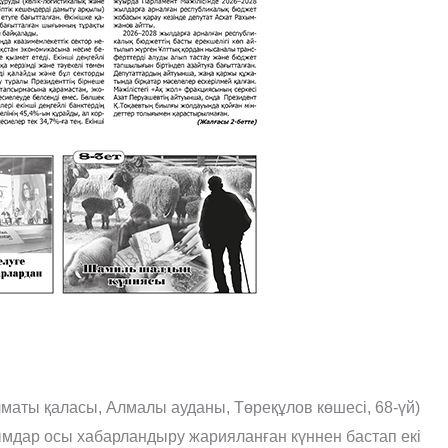
аты қаласы, Алмалы ауданы, Төреқұлов көшесі, 68-үй)
мдар осы хабарландыру жарияланған күннен бастап екі